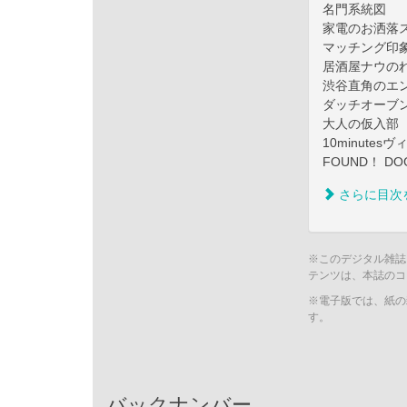
名門系統図
家電のお洒落
マッチング印
居酒屋ナウの
渋谷直角のエ
ダッチオーブン
大人の仮入部
10minutes
FOUND！ DO
さらに目次
※このデジタル雑誌
テンツは、本誌のコ
※電子版では、紙の
す。
バックナンバー