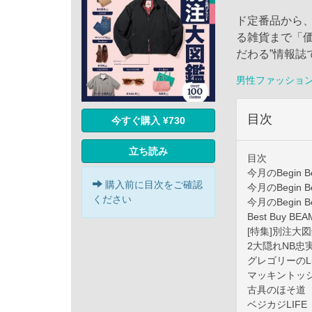
ド定番品から
る雑貨まで「価
だわる”情報誌
男性ファッショ
目次
今すぐ購入 ¥730
立ち読み
目次
今月のBegin Be
購入前に目次をご確認
今月のBegin Be
ください
今月のBegin Be
Best Buy BEA
[特集]別注大
2大隠れNB忠実
グレゴリーのLu
マッキントッシ
古具のほそ道
ベジカジLIFE