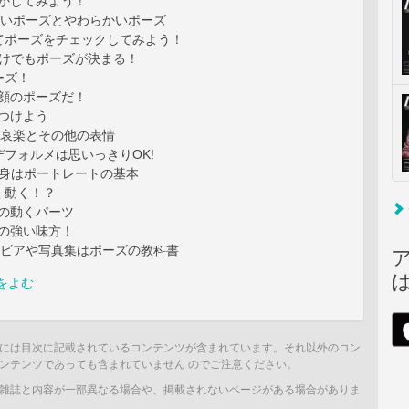
動かしてみよう！
カタいポーズとやわらかいポーズ
てポーズをチェックしてみよう！
 顔だけでもポーズが決まる！
ーズ！
は顔のポーズだ！
をつけよう
喜怒哀楽とその他の表情
フォルメは思いっきりOK!
 上半身はポートレートの基本
く動く！？
身の動くパーツ
ズの強い味方！
グラビアや写真集はポーズの教科書
をよむ
には目次に記載されているコンテンツが含まれています。それ以外のコン
ンテンツであっても含まれていません のでご注意ください。
雑誌と内容が一部異なる場合や、掲載されないページがある場合がありま