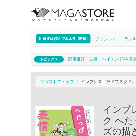
ジャンル
ラン
家電批評：注目・ハイエンド4K液
トピックス
マガストアトップ
インプレス［ライフスタイル
インプ
ク へ
ズの描