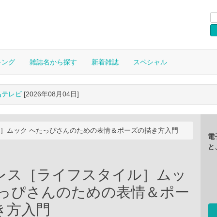
キング
雑誌名から探す
新着雑誌
スペシャル
晶テレビ
[2026年08月04日]
］ムック へたっぴさんのための表情＆ポーズの描き方入門
電
と
レス［ライフスタイル］ムッ
たっぴさんのための表情＆ポー
き方入門