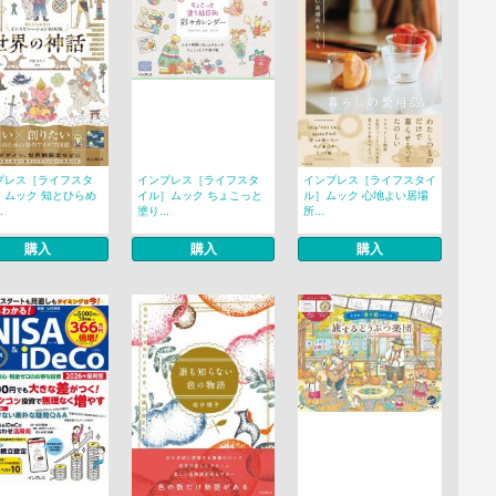
プレス［ライフスタ
インプレス［ライフスタ
インプレス［ライフスタイ
］ムック 知とひらめ
イル］ムック ちょこっと
ル］ムック 心地よい居場
.
塗り...
所...
購入
購入
購入