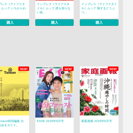
プレス［ライフスタ
インプレス［ライフスタ
インプレス［ライフスタイ
］ムック いちからわ
イル］ムック 誰も知らな
ル］ムック 旅するどうぶ
.
い色...
つ...
購入
購入
購入
NEW!
NEW!
NEW!
remium特別編集 台
ESSE 2026年9月号
家庭画報 2026年9月号
街歩きガイド。