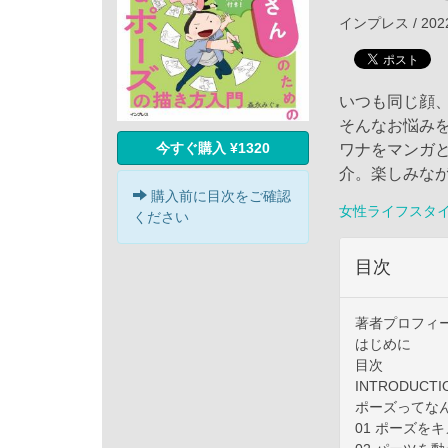
インプレス / 202
いつも同じ顔
そんなお悩み
今すぐ購入 ¥1320
ワナをマンガ
介。楽しみな
購入前に目次をご確認
女性ライフスタ
ください
目次
著者プロフィ
はじめに
目次
INTRODUC
ポーズってな
01 ポーズを