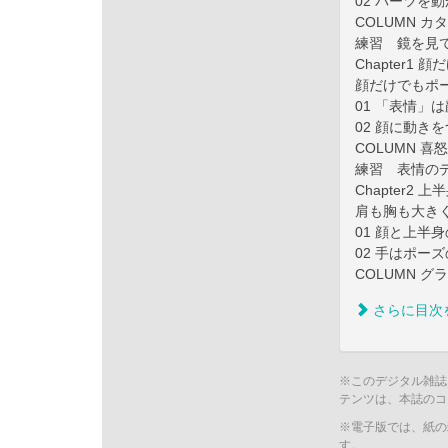
02 パーツを
COLUMN 
練習 鏡を見
Chapter1
顔だけでもポ
01 「表情」
02 顔に動き
COLUMN 
練習 表情のデ
Chapter2
肩も胸も大き
01 顔と上半
02 手はポー
COLUMN 
さらに目次
※このデジタル雑誌
テンツは、本誌のコ
※電子版では、紙の
す。