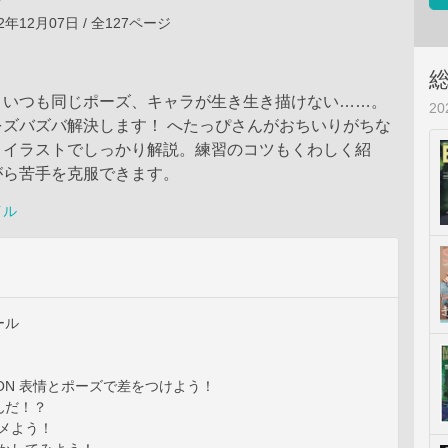
2年12月07日 / 全127ページ
、いつも同じポーズ、キャラが生き生き描けない……。
2
をズバズバ解決します！ へたっぴさんがおちいりがちな
とイラストでしっかり解説。練習のコツもくわしく紹
がら苦手を克服できます。
イル
ール
TION 表情とポーズで差をつけよう！
んだ！？
キメよう！