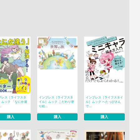
プレス［ライフスタ
インプレス［ライフスタ
インプレス［ライフスタイ
］ムック 「なにか違
イル］ムック こだわり塗
ル］ムック へたっぴさん
.
り絵...
で...
購入
購入
購入