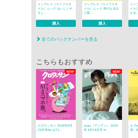
インプレス［ライフスタ
インプレス［ライフスタ
イン
イル］ムック おいしくや
イル］ムック 和のなるほ
イル
さし...
ど図...
かる..
購入
購入
全てのバックナンバーを見る
こちらもおすすめ
NEW!
NEW!
クロワッサン 2026年8月
anan（アンアン） 2026
＆ P
25日号No.1171...
年 8月19日号 N...
湾、