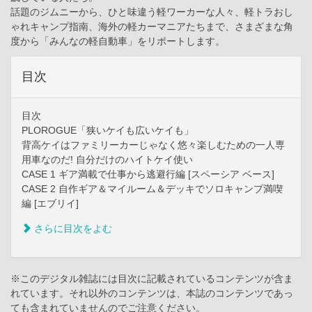
話題のジムニーから、ひと味違う軽ワーカーな人々、軽トラおし
ゃれキャンプ指南、海外の軽カーマニアたちまで、さまざまな角
度から「みんなの軽自動車」をリポートします。
目次
目次
PLOROGUE「狭いケイも広いケイも」
背高ケイはファミリーカーじゃなく悠々楽しむための一人専
用車なのだ! 自分だけのハイトケイ使い
CASE 1 ギア満載で仕事から逃避行編 [スペーシア ベース]
CASE 2 自作ギア＆マイルーム＆デッキでソロキャンプ満喫
編 [エブリイ]
さらに目次をよむ
※このデジタル雑誌には目次に記載されているコンテンツが含ま
れています。それ以外のコンテンツは、本誌のコンテンツであっ
ても含まれていませんのでご注意ください。