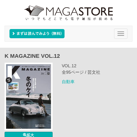
Toggle
navigati
K MAGAZINE VOL.12
VOL.12
全95ページ / 芸文社
自動車
拡大