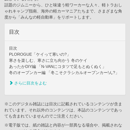
話題のジムニーから、ひと味違う軽ワーカーな人々、軽トラおし
ゃれキャンプ指南、海外の軽カーマニアたちまで、さまざまな角
度から「みんなの軽自動車」をリポートします。
目次
目次
PLOROGUE「ケイって寒いの?」
寒さを楽しむ、寒さに立ち向かう 冬のケイ
あったかDIY編 「N-VANにコタツで足もとぬくぬく」
冬のオープンカー編 「冬こそクラシカルオープンカー!ん?」
さらに目次をよむ
※このデジタル雑誌には目次に記載されているコンテンツが含ま
れています。それ以外のコンテンツは、本誌のコンテンツであっ
ても含まれていませんのでご注意ください。
※電子版では、紙の雑誌と内容が一部異なる場合や、掲載されな