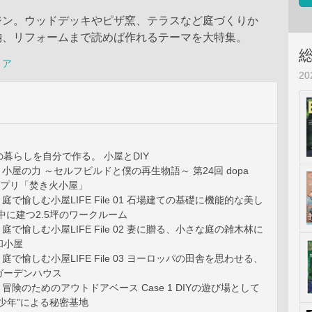
ジン。ウッドデッキやピザ窯、テラスなど庭づくりか
納、リフォームまで読めば作れるテーマを大特集。
リア
2
暮らしを自分で作る。 小屋とDIY
1 小屋の力 ～セルフビルドと僕の再生物語～ 第24回 dopa
ンプリ「焚き火小屋」
2 庭で愉しむ小屋LIFE File 01 石場建ての基礎に機能的な美し
中に建つ2.5坪のワークルーム
2 庭で愉しむ小屋LIFE File 02 妻に贈る、小さな庭の雑木林に
和小屋
2 庭で愉しむ小屋LIFE File 03 ヨーロッパの田舎を思わせる、
ガーデンハウス
3 冒険のためのアウトドアベース Case 1 DIYの遊び場として
少年”による秘密基地