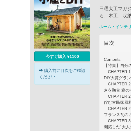
日曜大工マガ
ら、木工、収
ホーム・インテ
目次
今すぐ購入 ¥1100
Contents
【特集】自分の
購入前に目次をご確認
CHAPTER 
ください
DIY大賞グラ
CHAPTER 
さを融合 森の
CHAPTER 
佇む古民家風
CHAPTER 
フランス瓦の
CHAPTER 
開拓した“大人