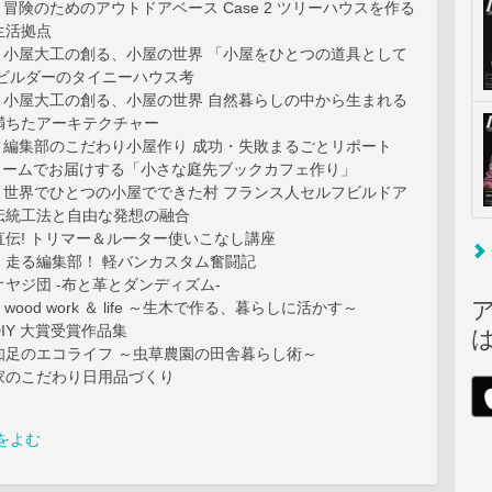
3 冒険のためのアウトドアベース Case 2 ツリーハウスを作る
生活拠点
 4 小屋大工の創る、小屋の世界 「小屋をひとつの道具として
グビルダーのタイニーハウス考
 4 小屋大工の創る、小屋の世界 自然暮らしの中から生まれる
満ちたアーキテクチャー
 5 編集部のこだわり小屋作り 成功・失敗まるごとリポート
リュームでお届けする「小さな庭先ブックカフェ作り」
 6 世界でひとつの小屋でできた村 フランス人セルフビルドア
伝統工法と自由な発想の融合
伝! トリマー＆ルーター使いこなし講座
、走る編集部！ 軽バンカスタム奮闘記
ヤジ団 -布と革とダンディズム-
 wood work ＆ life ～生木で作る、暮らしに活かす～
 DIY 大賞受賞作品集
知足のエコライフ ～虫草農園の田舎暮らし術～
家のこだわり日用品づくり
をよむ