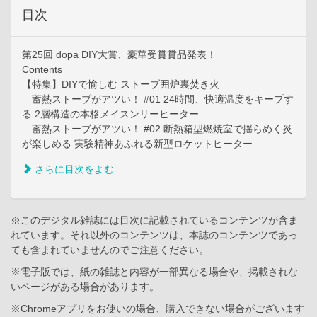
目次
第25回 dopa DIY大賞、豪華受賞賞品発表！
Contents
【特集】DIYで愉しむ ストーブ囲炉裏焚き火
蓄熱ストーブがアツい！ #01 24時間、快適温度をキープす
る 2層構造の本格メイスンリーヒーター
蓄熱ストーブがアツい！ #02 断熱箱型燃焼室で揺らめく炎
が楽しめる 実験精神あふれる新型ロケットヒーター
さらに目次をよむ
※このデジタル雑誌には目次に記載されているコンテンツが含ま
れています。それ以外のコンテンツは、本誌のコンテンツであっ
ても含まれていませんのでご注意ください。
※電子版では、紙の雑誌と内容が一部異なる場合や、掲載されな
いページがある場合があります。
※Chromeアプリをお使いの場合、購入できない場合がございます