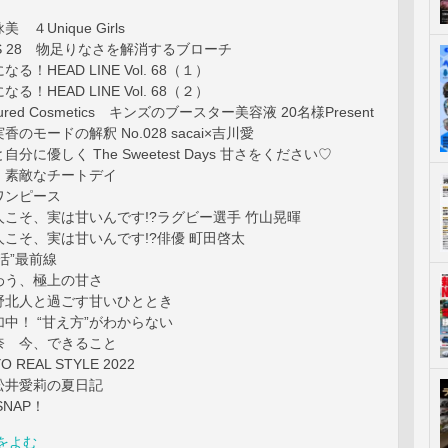
４Unique Girls
ATS 28 物足りなさを解消するブローチ
！HEAD LINE Vol. 68（１）
！HEAD LINE Vol. 68（２）
ured Cosmetics キンズのブースター美容液 20名様Present
のモードの解釈 No.028 sacai×吉川愛
分に優しく The Sweetest Days 甘さをください♡
 素敵なチートデイ
ワンピース
人こそ、実は甘いんです!?ラグビー選手 竹山晃暉
人こそ、実は甘いんです!?俳優 町田啓太
活”最前線
わう、極上の甘さ
野北人と過ごす甘いひととき
中！ “甘え方”がわからない
奈 今、できること
REAL STYLE 2022
松井愛莉の夏日記
SNAP！
をよむ