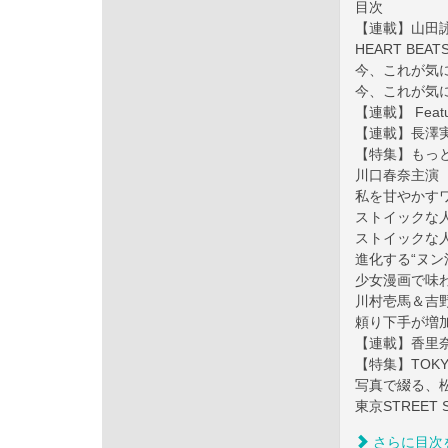
目次
【連載】山田詠美 
HEART BE
今、これが気になる
今、これが気になる
【連載】 Feat
【連載】長澤実香
【特集】もっと自
川口春奈主演
私を甘やかす
ストイックな
ストイックな
進化する“ヌン
少女漫画で味
川村壱馬＆吉
頼り下手が増加
【連載】香里
【特集】TOKYO 
写真で綴る、
東京STREET 
さらに目次