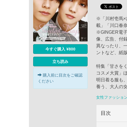
※「川村壱馬
載」「川口春
※GINGER
像、広告、付
異なったり、
今すぐ購入 ¥800
ントなど、紙
立ち読み
特集「甘さをくだ
コスメ大賞」
購入前に目次をご確認
明日着る服も、
ください
養う、大人の
女性ファッショ
目次