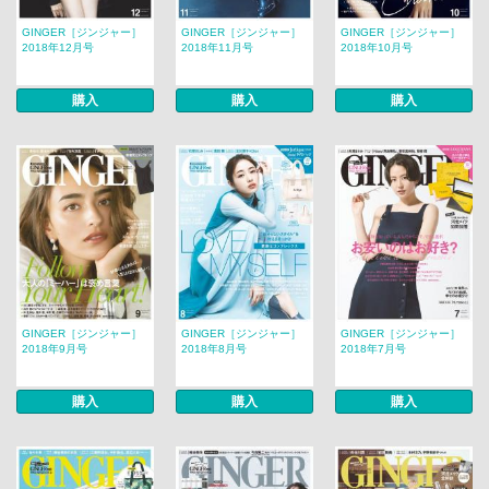
GINGER［ジンジャー］
GINGER［ジンジャー］
GINGER［ジンジャー］
2018年12月号
2018年11月号
2018年10月号
購入
購入
購入
GINGER［ジンジャー］
GINGER［ジンジャー］
GINGER［ジンジャー］
2018年9月号
2018年8月号
2018年7月号
購入
購入
購入