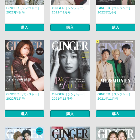
GINGER［ジンジャー］
GINGER［ジンジャー］
GINGER［ジンジャー］
2022年4月号
2022年3月号
2022年2月号
購入
購入
購入
GINGER［ジンジャー］
GINGER［ジンジャー］
GINGER［ジンジャー］
2022年1月号
2021年12月号
2021年11月号
購入
購入
購入