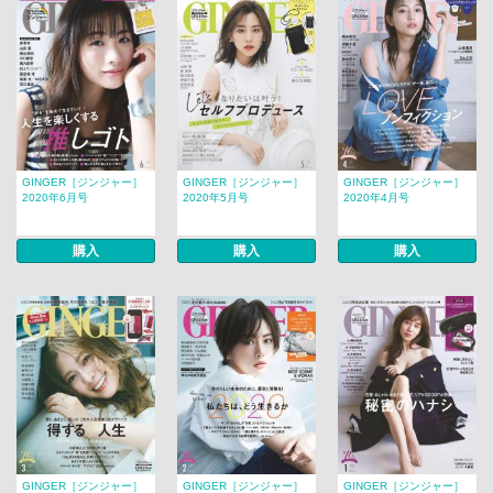
GINGER［ジンジャー］
GINGER［ジンジャー］
GINGER［ジンジャー］
2020年6月号
2020年5月号
2020年4月号
購入
購入
購入
GINGER［ジンジャー］
GINGER［ジンジャー］
GINGER［ジンジャー］