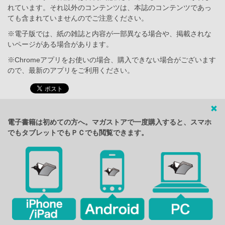
れています。それ以外のコンテンツは、本誌のコンテンツであっ
ても含まれていませんのでご注意ください。
※電子版では、紙の雑誌と内容が一部異なる場合や、掲載されな
いページがある場合があります。
※Chromeアプリをお使いの場合、購入できない場合がございます
ので、最新のアプリをご利用ください。
電子書籍は初めての方へ。マガストアで一度購入すると、スマホ
でもタブレットでもＰＣでも閲覧できます。