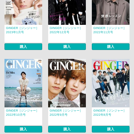
GINGER［ジンジャー］
GINGER［ジンジャー］
GINGER［ジンジャー］
2023年1月号
2022年12月号
2022年11月号
購入
購入
購入
GINGER［ジンジャー］
GINGER［ジンジャー］
GINGER［ジンジャー］
2022年10月号
2022年9月号
2022年8月号
購入
購入
購入