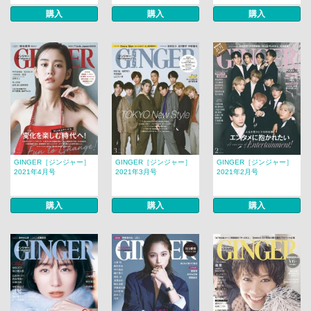
購入
購入
購入
GINGER［ジンジャー］
GINGER［ジンジャー］
GINGER［ジンジャー］
2021年4月号
2021年3月号
2021年2月号
購入
購入
購入