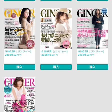
GINGER［ジンジャー］
GINGER［ジンジャー］
GINGER［ジンジャー］
2015年12月号
2015年11月号
2015年10月号
購入
購入
購入