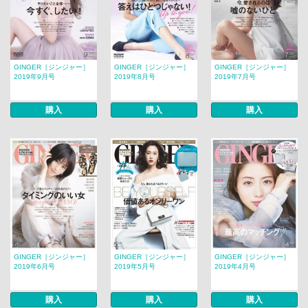
GINGER［ジンジャー］
GINGER［ジンジャー］
GINGER［ジンジャー］
2019年9月号
2019年8月号
2019年7月号
購入
購入
購入
GINGER［ジンジャー］
GINGER［ジンジャー］
GINGER［ジンジャー］
2019年6月号
2019年5月号
2019年4月号
購入
購入
購入