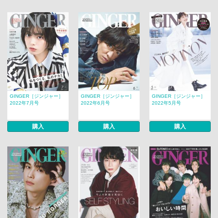
GINGER［ジンジャー］
GINGER［ジンジャー］
GINGER［ジンジャー］
2022年7月号
2022年6月号
2022年5月号
購入
購入
購入