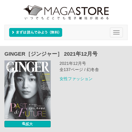
Toggle
navigati
GINGER［ジンジャー］ 2021年12月号
2021年12月号
全137ページ / 幻冬舎
女性ファッション
拡大