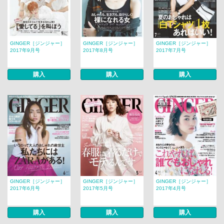
GINGER［ジンジャー］
GINGER［ジンジャー］
GINGER［ジンジャー］
2017年9月号
2017年8月号
2017年7月号
購入
購入
購入
GINGER［ジンジャー］
GINGER［ジンジャー］
GINGER［ジンジャー］
2017年6月号
2017年5月号
2017年4月号
購入
購入
購入