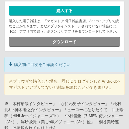
購入する
購入した電子雑誌は、「マガストア 電子雑誌書店」Androidアプリで読
むことができます。まだアプリをインストールされていない場合には、
下記「アプリ内で買う」ボタンよりアプリをダウンロードして下さい。
ダウンロード
購入前に目次をご確認ください
※ブラウザで購入した場合、同じIDでログインしたAndroidの
マガストアアプリでないと雑誌を読むことができません。
※「木村拓哉インタビュー」「なにわ男子インタビュー」「松村
北斗×神木隆之介インタビュー」「ヒーローになりたくて 井上瑞
稀（HiHi Jets／ジャニーズJr.）、中村嶺亜（7 MEN 侍／ジャニー
ズJr.）、浮所飛貴（美 少年／ジャニーズJr.）他」「桐谷美玲連
載」は掲載されておりません。