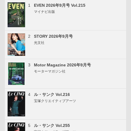
1
EVEN 2026年9月号 Vol.215
マイナビ出版
2
STORY 2026年9月号
光文社
3
Motor Magazine 2026年9月号
モーターマガジン社
4
ル・サンク Vol.216
宝塚クリエイティブアーツ
5
ル・サンク Vol.255