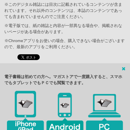
※このデジタル雑誌には目次に記載されているコンテンツが含ま
れています。それ以外のコンテンツは、本誌のコンテンツであっ
ても含まれていませんのでご注意ください。
※電子版では、紙の雑誌と内容が一部異なる場合や、掲載されな
いページがある場合があります。
※Chromeアプリをお使いの場合、購入できない場合がございます
ので、最新のアプリをご利用ください。
電子書籍は初めての方へ。マガストアで一度購入すると、スマホ
でもタブレットでもＰＣでも閲覧できます。