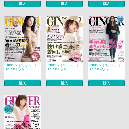
購入
購入
購入
GINGER［ジンジャー］
GINGER［ジンジャー］
GINGER［ジンジャー］
2015年12月号
2015年11月号
2015年10月号
購入
購入
購入