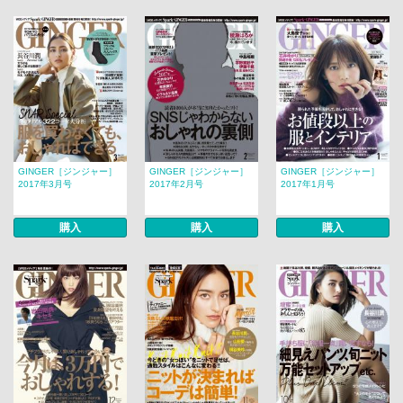
GINGER［ジンジャー］
GINGER［ジンジャー］
GINGER［ジンジャー］
2017年3月号
2017年2月号
2017年1月号
購入
購入
購入