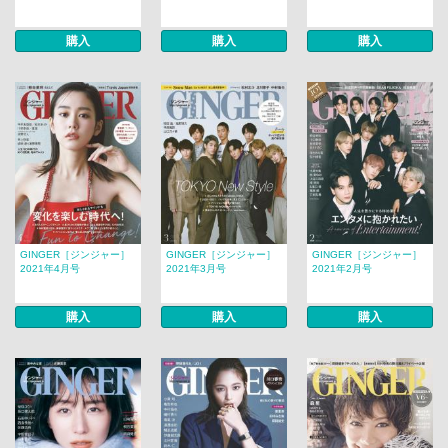
購入
購入
購入
GINGER［ジンジャー］
GINGER［ジンジャー］
GINGER［ジンジャー］
2021年4月号
2021年3月号
2021年2月号
購入
購入
購入