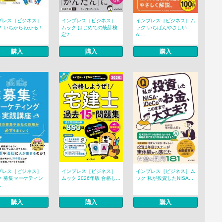
プレス［ビジネス］
インプレス［ビジネス］
インプレス［ビジネス］ム
ク いちからわかる！
ムック はじめての統計検
ック いちばんやさしい
定2...
AI...
購入
購入
購入
プレス［ビジネス］
インプレス［ビジネス］
インプレス［ビジネス］ム
ク 募集マーケティン
ムック 2026年版 合格し...
ック 私が投資したNISA...
.
購入
購入
購入