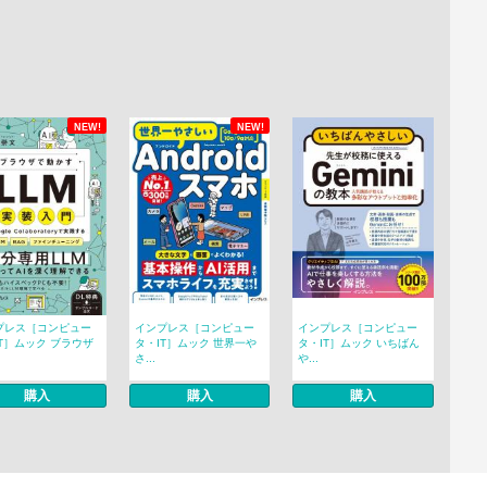
NEW!
NEW!
プレス［コンピュー
インプレス［コンピュー
インプレス［コンピュー
T］ムック ブラウザ
タ・IT］ムック 世界一や
タ・IT］ムック いちばん
さ...
や...
購入
購入
購入