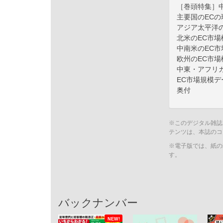
［巻頭特集］
主要国のEC
アジア太平洋
北米のEC市場
中南米のEC市
欧州のEC市場
中東・アフリ
EC市場規模デ
奥付
※このデジタル雑誌
テンツは、本誌のコ
※電子版では、紙の
す。
バックナンバー
NEW!