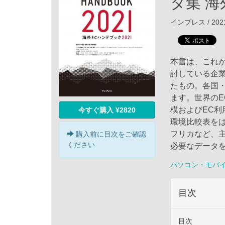
タ集 海
インプレス / 202
本書は、これ
討している企業
たもの。各国
ます。世界のE
模およびEC利
今すぐ購入 ¥2820
環境比較表を
フリカなど、主
購入前に目次をご確認
ください
必要なデータ
パソコン・モバ
目次
目次