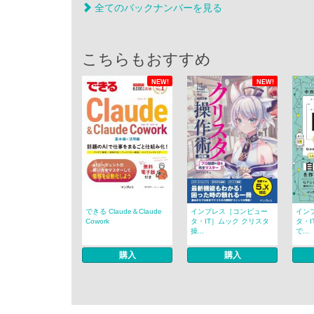
全てのバックナンバーを見る
こちらもおすすめ
NEW!
NEW!
できる Claude＆Claude
インプレス［コンピュー
イン
Cowork
タ・IT］ムック クリスタ
タ・I
操...
で...
購入
購入