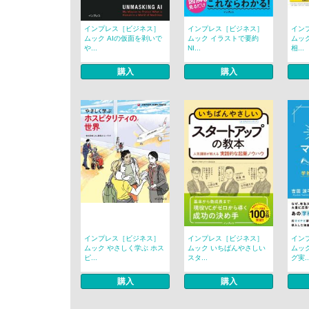
インプレス［ビジネス］
インプレス［ビジネス］
イン
ムック AIの仮面を剥いで
ムック イラストで要約
ムッ
や...
NI...
相...
購入
購入
インプレス［ビジネス］
インプレス［ビジネス］
イン
ムック やさしく学ぶ ホス
ムック いちばんやさしい
ムッ
ピ...
スタ...
グ実..
購入
購入