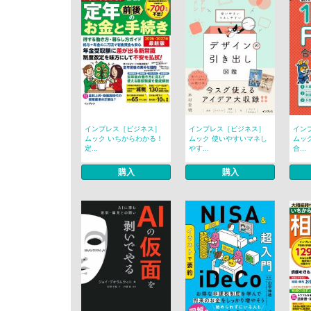
インプレス［ビジネス］
インプレス［ビジネス］
イン
ムック いちからわかる！
ムック 使いやすいマネし
ムック
定...
やす...
合...
購入
購入