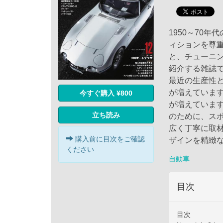
1950～70
ィションを尊
と、チューニ
紹介する雑誌
最近の生産性
が増えていま
今すぐ購入 ¥800
が増えていま
立ち読み
のために、ス
広く丁寧に取材。
購入前に目次をご確認
ザインを精緻
ください
自動車
目次
目次