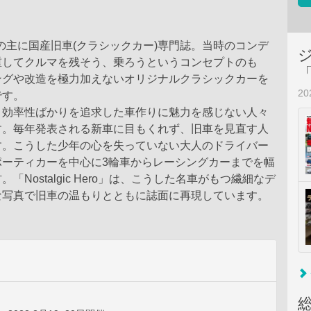
年代の主に国産旧車(クラシックカー)専門誌。当時のコンデ
重してクルマを残そう、乗ろうというコンセプトのも
ングや改造を極力加えないオリジナルクラシックカーを
2
です。
と効率性ばかりを追求した車作りに魅力を感じない人々
す。毎年発表される新車に目もくれず、旧車を見直す人
す。こうした少年の心を失っていない大人のドライバー
ポーティカーを中心に3輪車からレーシングカーまでを幅
「Nostalgic Hero」は、こうした名車がもつ繊細なデ
な写真で旧車の温もりとともに誌面に再現しています。