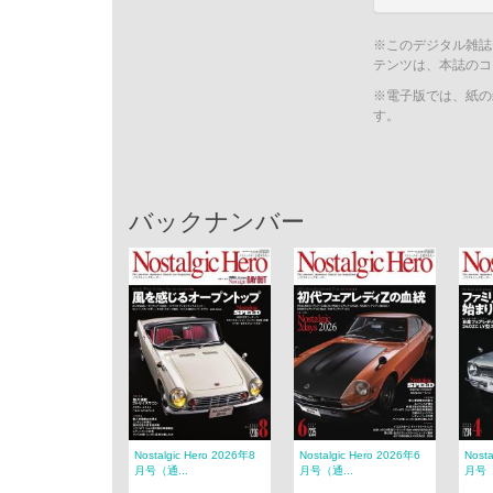
※このデジタル雑誌
テンツは、本誌のコ
※電子版では、紙の
す。
バックナンバー
Nostalgic Hero 2026年8
Nostalgic Hero 2026年6
Nost
月号（通...
月号（通...
月号（