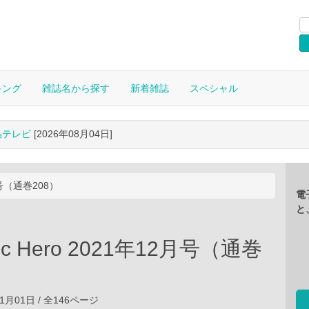
キング
雑誌名から探す
新着雑誌
スペシャル
晶テレビ
[2026年08月04日]
2月号（通巻208）
電
と
gic Hero 2021年12月号（通巻
11月01日 / 全146ページ