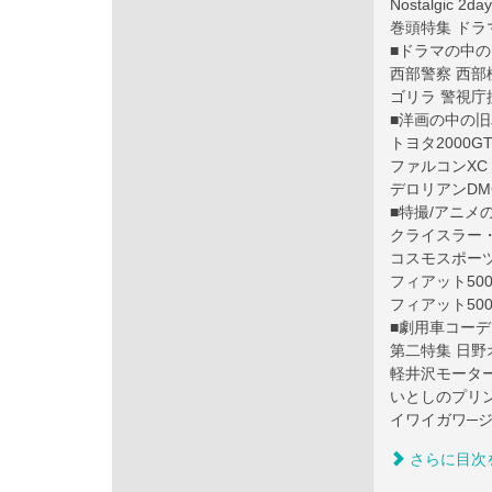
Nostalgic 2
巻頭特集 ドラマの中
■ドラマの中
西部警察 西部
ゴリラ 警視庁
■洋画の中の旧
トヨタ2000G
ファルコンXC
デロリアンDMC
■特撮/アニメ
クライスラー・
コスモスポーツ
フィアット500
フィアット500
■劇用車コー
第二特集 日
軽井沢モータ
いとしのプリンス
イワイガワ─ジ
さらに目次