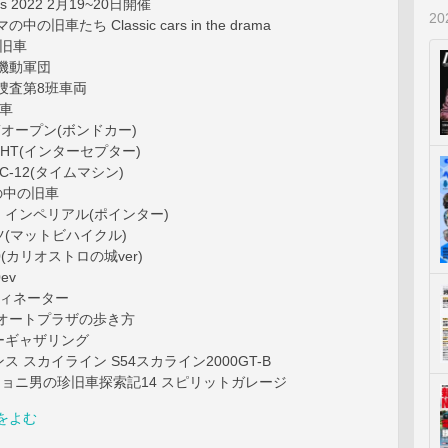
days 2022 2月19~20日開催
2
の旧車たち Classic cars in the drama
の旧車
機動軍団
捜査第8班車両
車
Tオープン(ボンドカー)
 HT(インターセプター)
-12(タイムマシン)
の中の旧車
インペリアル(ポインター)
(マットビハイクル)
(カリオストロの城ver)
ev
ディネーター
野オートプラザの歩き方
ーギャザリング
 スカイライン S54スカライン2000GT-B
ョニ男の珍旧車探索記14 スピリットガレージ
をよむ