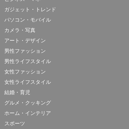
ガジェット・トレンド
パソコン・モバイル
カメラ・写真
アート・デザイン
男性ファッション
男性ライフスタイル
女性ファッション
女性ライフスタイル
結婚・育児
グルメ・クッキング
ホーム・インテリア
スポーツ