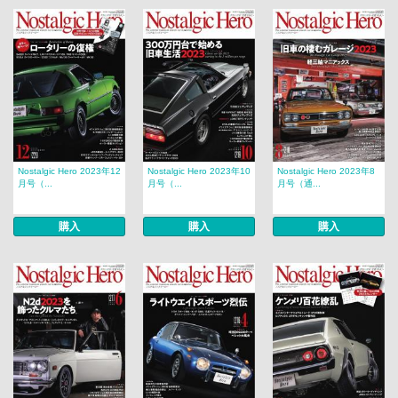
Nostalgic Hero 2023年12
Nostalgic Hero 2023年10
Nostalgic Hero 2023年8
月号（...
月号（...
月号（通...
購入
購入
購入