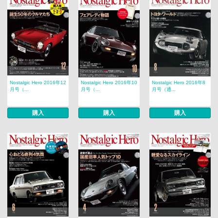
Nostalgic Hero 2016年12
Nostalgic Hero 2016年10
Nostalgic Hero 2016年8
月号（...
月号（...
月号（通...
購入
購入
購入