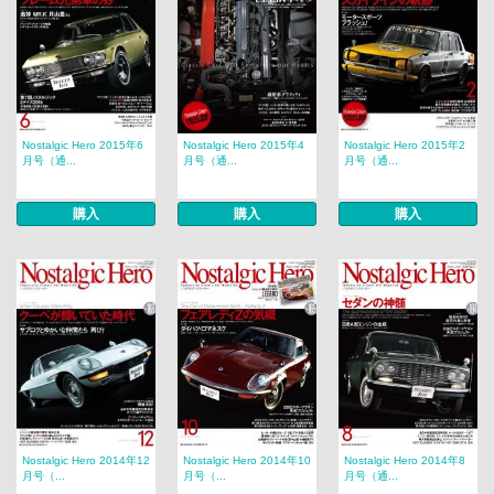
Nostalgic Hero 2015年6
Nostalgic Hero 2015年4
Nostalgic Hero 2015年2
月号（通...
月号（通...
月号（通...
購入
購入
購入
Nostalgic Hero 2014年12
Nostalgic Hero 2014年10
Nostalgic Hero 2014年8
月号（...
月号（...
月号（通...