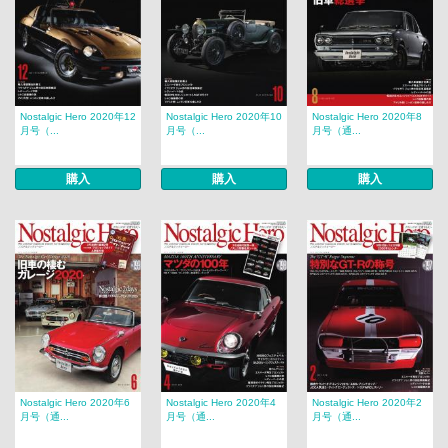
Nostalgic Hero 2020年12
Nostalgic Hero 2020年10
Nostalgic Hero 2020年8
月号（...
月号（...
月号（通...
購入
購入
購入
Nostalgic Hero 2020年6
Nostalgic Hero 2020年4
Nostalgic Hero 2020年2
月号（通...
月号（通...
月号（通...