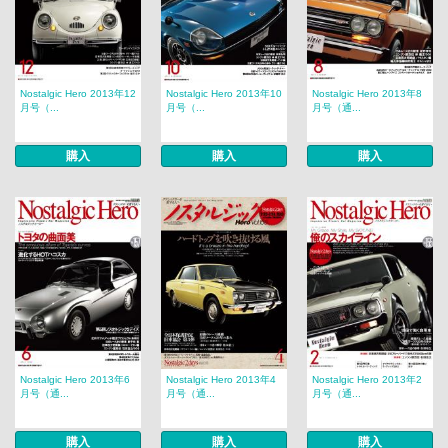
Nostalgic Hero 2013年12
Nostalgic Hero 2013年10
Nostalgic Hero 2013年8
月号（...
月号（...
月号（通...
購入
購入
購入
Nostalgic Hero 2013年6
Nostalgic Hero 2013年4
Nostalgic Hero 2013年2
月号（通...
月号（通...
月号（通...
購入
購入
購入