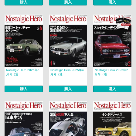
購入
購入
購入
Nostalgic Hero 2025年6
Nostalgic Hero 2025年4
Nostalgic Hero 2025年2
月号（通...
月号（通...
月号（通...
購入
購入
購入