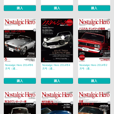
購入
購入
購入
Nostalgic Hero 2014年6
Nostalgic Hero 2014年4
Nostalgic Hero 2014年2
月号（通...
月号（通...
月号（通...
購入
購入
購入