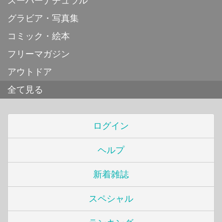
スーパーナチュラル
グラビア・写真集
コミック・絵本
フリーマガジン
アウトドア
全て見る
ログイン
ヘルプ
新着雑誌
スペシャル