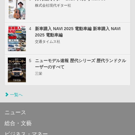
株式会社現代ギター社
4
新車購入 NAVI 2025 電動車編 新車購入 NAVI
2025 電動車編
交通タイムス社
5
ニューモデル速報 歴代シリーズ 歴代ランドクル
ーザーのすべて
三栄
一覧へ
ニュース
総合・文藝
ビジネス・マネー