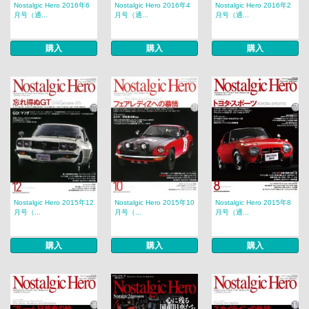
Nostalgic Hero 2016年6
Nostalgic Hero 2016年4
Nostalgic Hero 2016年2
月号（通...
月号（通...
月号（通...
購入
購入
購入
Nostalgic Hero 2015年12
Nostalgic Hero 2015年10
Nostalgic Hero 2015年8
月号（...
月号（...
月号（通...
購入
購入
購入