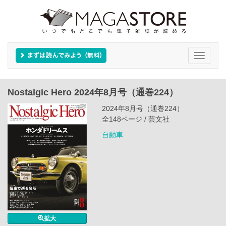
Toggle
navigati
Nostalgic Hero 2024年8月号（通巻224）
2024年8月号（通巻224）
全148ページ / 芸文社
自動車
拡大