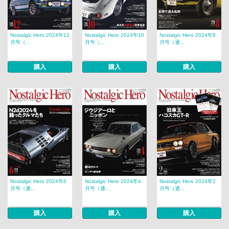
Nostalgic Hero 2024年12
Nostalgic Hero 2024年10
Nostalgic Hero 2024年8
月号（...
月号（...
月号（通...
購入
購入
購入
Nostalgic Hero 2024年6
Nostalgic Hero 2024年4
Nostalgic Hero 2024年2
月号（通...
月号（通...
月号（通...
購入
購入
購入