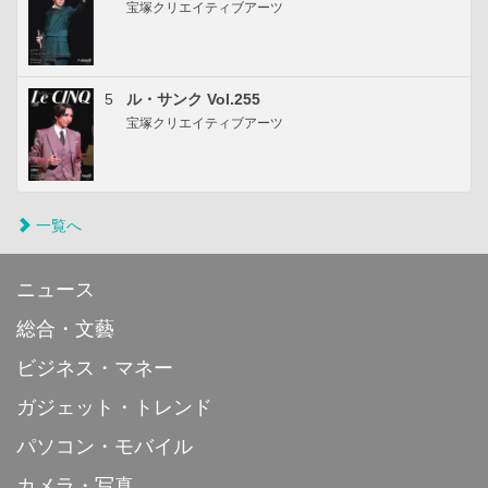
宝塚クリエイティブアーツ
5
ル・サンク Vol.255
宝塚クリエイティブアーツ
一覧へ
ニュース
総合・文藝
ビジネス・マネー
ガジェット・トレンド
パソコン・モバイル
カメラ・写真