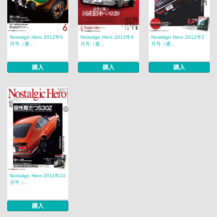
Nostalgic Hero 2012年6
Nostalgic Hero 2012年4
Nostalgic Hero 2012年2
月号（通...
月号（通...
月号（通...
購入
購入
購入
Nostalgic Hero 2011年10
月号（...
購入