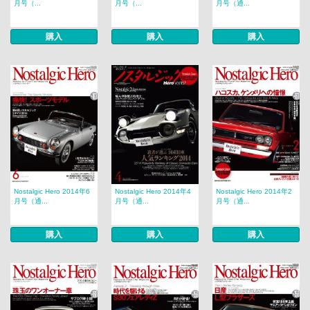
月号（...
月号（...
月号（通...
購入
購入
購入
Nostalgic Hero 2014年6
Nostalgic Hero 2014年4
Nostalgic Hero 2014年2
月号（通...
月号（通...
月号（通...
購入
購入
購入