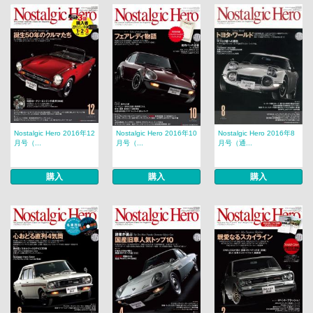
Nostalgic Hero 2016年12
Nostalgic Hero 2016年10
Nostalgic Hero 2016年8
月号（...
月号（...
月号（通...
購入
購入
購入