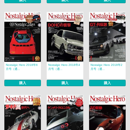
購入
購入
購入
Nostalgic Hero 2018年6
Nostalgic Hero 2018年4
Nostalgic Hero 2018年2
月号（通...
月号（通...
月号（通...
購入
購入
購入