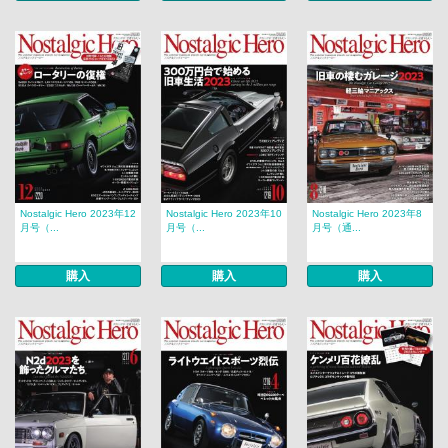
Nostalgic Hero 2023年12
Nostalgic Hero 2023年10
Nostalgic Hero 2023年8
月号（...
月号（...
月号（通...
購入
購入
購入