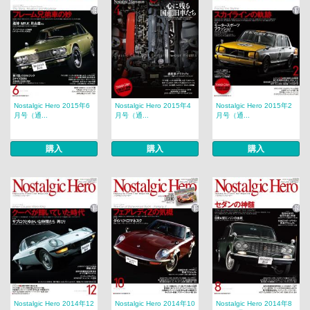
Nostalgic Hero 2015年6
Nostalgic Hero 2015年4
Nostalgic Hero 2015年2
月号（通...
月号（通...
月号（通...
購入
購入
購入
Nostalgic Hero 2014年12
Nostalgic Hero 2014年10
Nostalgic Hero 2014年8