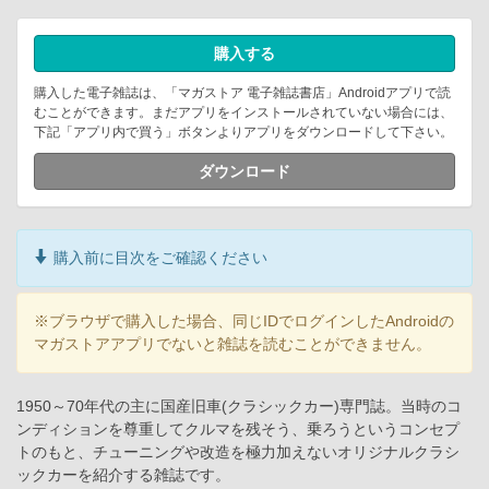
購入する
購入した電子雑誌は、「マガストア 電子雑誌書店」Androidアプリで読
むことができます。まだアプリをインストールされていない場合には、
下記「アプリ内で買う」ボタンよりアプリをダウンロードして下さい。
ダウンロード
購入前に目次をご確認ください
※ブラウザで購入した場合、同じIDでログインしたAndroidの
マガストアアプリでないと雑誌を読むことができません。
1950～70年代の主に国産旧車(クラシックカー)専門誌。当時のコ
ンディションを尊重してクルマを残そう、乗ろうというコンセプ
トのもと、チューニングや改造を極力加えないオリジナルクラシ
ックカーを紹介する雑誌です。