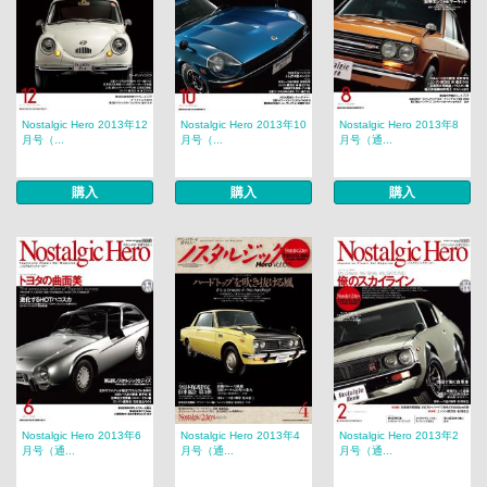
Nostalgic Hero 2013年12
Nostalgic Hero 2013年10
Nostalgic Hero 2013年8
月号（...
月号（...
月号（通...
購入
購入
購入
Nostalgic Hero 2013年6
Nostalgic Hero 2013年4
Nostalgic Hero 2013年2
月号（通...
月号（通...
月号（通...