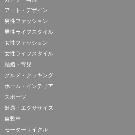
アート・デザイン
男性ファッション
男性ライフスタイル
女性ファッション
女性ライフスタイル
結婚・育児
グルメ・クッキング
ホーム・インテリア
スポーツ
健康・エクササイズ
自動車
モーターサイクル