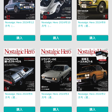
Nostalgic Hero 2024年12
Nostalgic Hero 2024年10
Nostalgic Hero 2024年8
月号（...
月号（...
月号（通...
購入
購入
購入
Nostalgic Hero 2024年6
Nostalgic Hero 2024年4
Nostalgic Hero 2024年2
月号（通...
月号（通...
月号（通...
購入
購入
購入