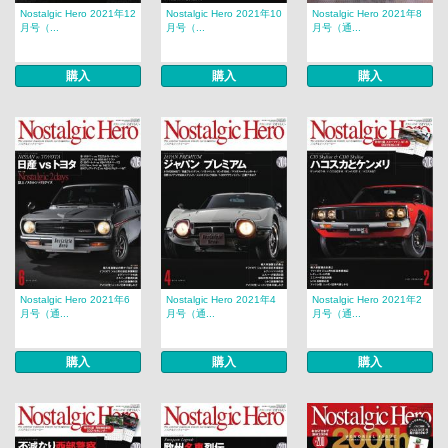
Nostalgic Hero 2021年12
Nostalgic Hero 2021年10
Nostalgic Hero 2021年8
月号（...
月号（...
月号（通...
購入
購入
購入
Nostalgic Hero 2021年6
Nostalgic Hero 2021年4
Nostalgic Hero 2021年2
月号（通...
月号（通...
月号（通...
購入
購入
購入