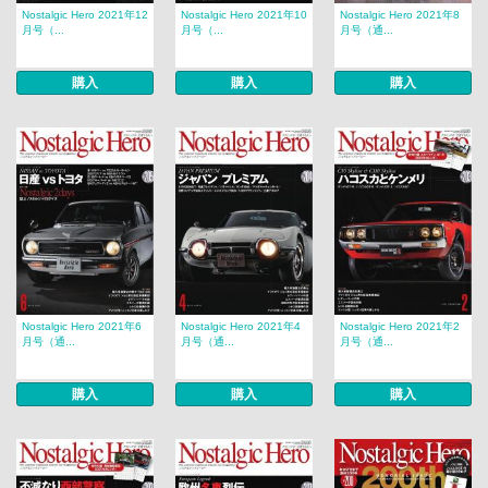
Nostalgic Hero 2021年12
Nostalgic Hero 2021年10
Nostalgic Hero 2021年8
月号（...
月号（...
月号（通...
購入
購入
購入
Nostalgic Hero 2021年6
Nostalgic Hero 2021年4
Nostalgic Hero 2021年2
月号（通...
月号（通...
月号（通...
購入
購入
購入