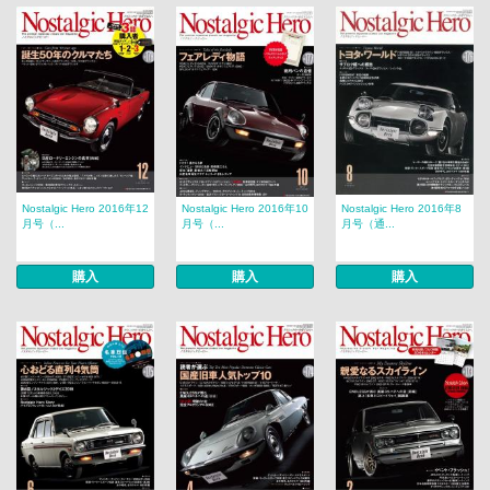
Nostalgic Hero 2016年12
Nostalgic Hero 2016年10
Nostalgic Hero 2016年8
月号（...
月号（...
月号（通...
購入
購入
購入