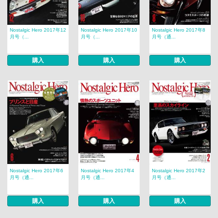
Nostalgic Hero 2017年12
Nostalgic Hero 2017年10
Nostalgic Hero 2017年8
月号（...
月号（...
月号（通...
購入
購入
購入
Nostalgic Hero 2017年6
Nostalgic Hero 2017年4
Nostalgic Hero 2017年2
月号（通...
月号（通...
月号（通...
購入
購入
購入