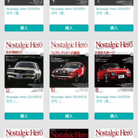
Nostalgic Hero 2016年6
Nostalgic Hero 2016年4
Nostalgic Hero 2016年2
月号（通...
月号（通...
月号（通...
購入
購入
購入
Nostalgic Hero 2015年12
Nostalgic Hero 2015年10
Nostalgic Hero 2015年8
月号（...
月号（...
月号（通...
購入
購入
購入