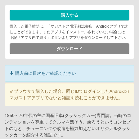
購入する
購入した電子雑誌は、「マガストア 電子雑誌書店」Androidアプリで読
むことができます。まだアプリをインストールされていない場合には、
下記「アプリ内で買う」ボタンよりアプリをダウンロードして下さい。
ダウンロード
購入前に目次をご確認ください
※ブラウザで購入した場合、同じIDでログインしたAndroidの
マガストアアプリでないと雑誌を読むことができません。
1950～70年代の主に国産旧車(クラシックカー)専門誌。当時のコ
ンディションを尊重してクルマを残そう、乗ろうというコンセプ
トのもと、チューニングや改造を極力加えないオリジナルクラシ
ックカーを紹介する雑誌です。