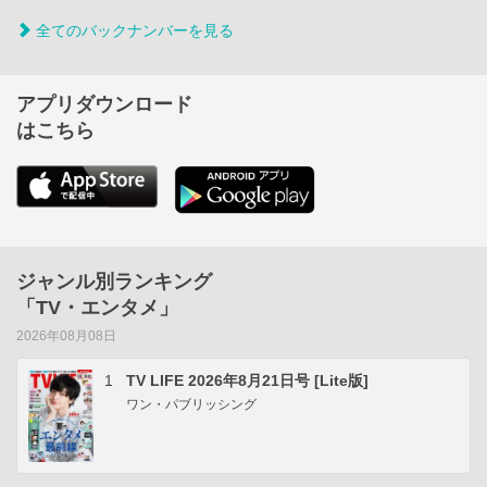
全てのバックナンバーを見る
アプリダウンロード
はこちら
ジャンル別ランキング
「TV・エンタメ」
2026年08月08日
1
TV LIFE 2026年8月21日号 [Lite版]
ワン・パブリッシング