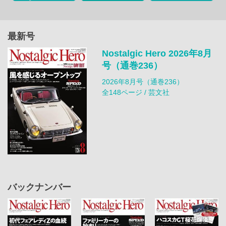
最新号
Nostalgic Hero 2026年8月
号（通巻236）
2026年8月号（通巻236）
全148ページ / 芸文社
バックナンバー