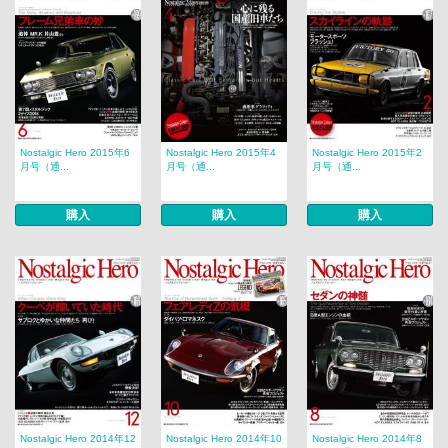
Nostalgic Hero 2015年6
Nostalgic Hero 2015年4
Nostalgic Hero 2015年2
月号（通...
月号（通...
月号（通...
購入
購入
購入
Nostalgic Hero 2014年12
Nostalgic Hero 2014年10
Nostalgic Hero 2014年8