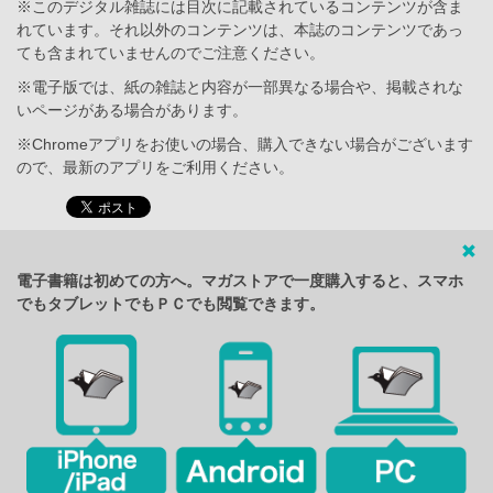
※このデジタル雑誌には目次に記載されているコンテンツが含ま
れています。それ以外のコンテンツは、本誌のコンテンツであっ
ても含まれていませんのでご注意ください。
※電子版では、紙の雑誌と内容が一部異なる場合や、掲載されな
いページがある場合があります。
※Chromeアプリをお使いの場合、購入できない場合がございます
ので、最新のアプリをご利用ください。
電子書籍は初めての方へ。マガストアで一度購入すると、スマホ
でもタブレットでもＰＣでも閲覧できます。