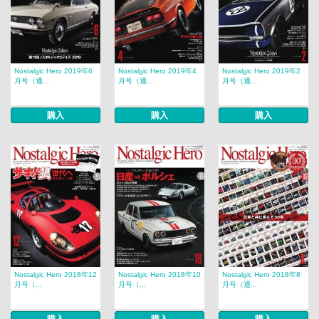
Nostalgic Hero 2019年6
Nostalgic Hero 2019年4
Nostalgic Hero 2019年2
月号（通...
月号（通...
月号（通...
購入
購入
購入
Nostalgic Hero 2018年12
Nostalgic Hero 2018年10
Nostalgic Hero 2018年8
月号（...
月号（...
月号（通...