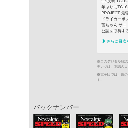
OS技研 TC1
年ぶりにTC16
PROJECT 
ドライカーボン
茜ちゃん サニ
公認を取得する
さらに目次
※このデジタル雑誌
テンツは、本誌のコ
※電子版では、紙の
す。
バックナンバー