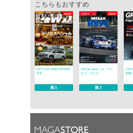
こちらもおすすめ
NEW!
NEW!
LET’S GO 4WD 2026年9
LM Car Spirit（ル・マン
CAR
月号
カー・スピリ...
別冊 G
購入
購入