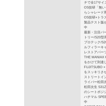
チで全17サイズ
OS技研「無いモ
らシャレード用
OS技研×トラ
製品テスト版が
中
最新・注目パーツを厳
トリー/S20
プロテック/S
ルフィラーキ
レストアパーツ.c
THE MANI
をかけて到達
FUJITSUBO
をスッキリさせ
ストリートイン
ライバー松田
松田次生 S31
のシートポジ
ハチマル SP
中