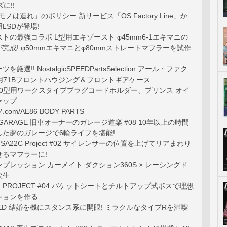
に!!
ノは造れ」のポリシー 新サービス「OS Factory Line」か
LSDが登場!
ストの最強コラボ L型用エキゾースト φ45mm6-1エキマニの
完成! φ50mmエキマニとφ80mmストレートマフラーを試作
選!! NostalgicSPEEDPartsSelection アール・ファク
型用71Bフロントハウジング＆フロントギアケース
20型用ワークスタイププラグコードホルダー、プリンス オイ
ャップ
om/AE86 BODY PARTS
AX GARAGE 旧車オーナーのガレージ道楽 #08 10年以上の時間
した夢のガレージで6輪ライフを堪能!
 × SA22C Project #02 サイレンサーの位置を上げてリアまわり
るマフラーに!
プレッション カーメイト ダクション360S × レーシングド
次生
Z PROJECT #04 バケットシートとチルトアップ式ボスで理想
ションを作る
EED 結婚を機にスタンス系に開眼! ミラクルなタイプRを満喫