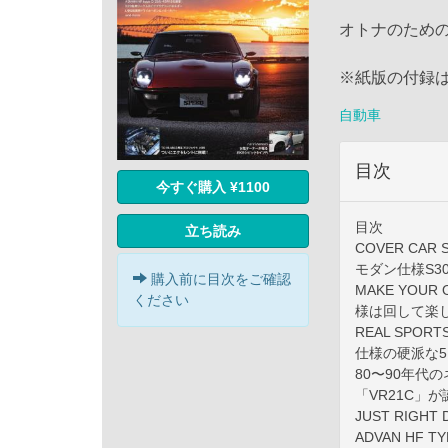
オトナのため
※紙版の付録
自動車
目次
今すぐ購入 ¥1100
目次
立ち読み
COVER C
モダン仕様S30
購入前に目次をご確認
MAKE YOU
ください
様は回して楽
REAL SPOR
仕様の硬派な5
80〜90年代
「VR21C」が
JUST RIG
ADVAN HF 