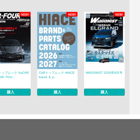
NEW!
NEW!
NEW!
トップムック XaCAR
CARトップムック HIACE
WAGONIST 2026年9月号
R- FOU...
brand ＆ p...
購入
購入
購入