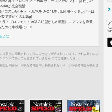
6-MA2 再生プロジェクト #06 サニーエクセレントに搭載し46
-MAIIが完全復活!
最強ハコスカGT-R＞＞BEYOND+27 L型6気筒用ヘッドカバーは
製で驚がくの1.1kg!
トラ・プロジェクト #03 A12型からА15型にエンジンを換装
ために車検場にGO!
をよむ
には目次に記載されているコンテンツが含まれています。それ以外のコン
ンテンツであっても含まれていません のでご注意ください。
雑誌と内容が一部異なる場合や、掲載されないページがある場合がありま