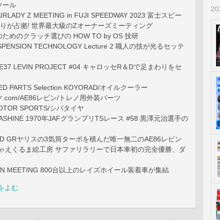
ツール
2
AIRLADY Z MEETING in FUJI SPEEDWAY 2023 富士スピー
りが占拠! 世界最大級のZオーナーズミーティング
めのクラッチ選びの HOW TO by OS 技研
USPENSION TECHNOLOGY Lecture 2 職人の技が光るセッテ
 TE37 LEVIN PROJECT #04 キャロッセR＆Dで足まわりをセ
PEED PARTS Selection KOYORAD/オイルクーラー
.com/AE86レビン/トレノ用外装パーツ
 MOTOR SPORTS/シバタイヤ
MASHINE 1970年JAFグランプリTSレース #58 黒澤元治選手の
ED GRヤリスの3気筒ターボを積んだ唯一無二のAE86レビン
reakしゃえくるま絵工房 サファリラリーで日本車初の完全優勝、ダ
S FAN MEETING 800台以上のレイズホイール装着車が集結
をよむ