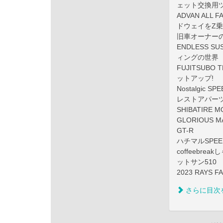
ェット交換用
ADVAN ALL F
ドウェイをZ乗
旧車オーナーのた
ENDLESS S
ィングの世界
FUJITSUBO
ットアップ!
Nostalgic S
レストアパーツ
SHIBATIRE
GLORIOUS 
GT-R
ハチマルSPE
coffeeb
ットサン510
2023 RAY
さらに目次