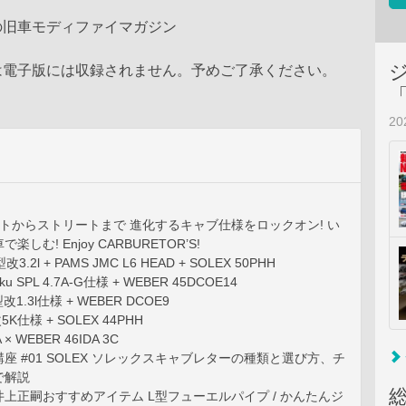
の旧車モディファイマガジン
は電子版には収録されません。予めご了承ください。
2
ットからストリートまで 進化するキャブ仕様をロックオン! い
しむ! Enjoy CARBURETOR’S!
型改3.2l + PAMS JMC L6 HEAD + SOLEX 50PHH
taku SPL 4.7A-G仕様 + WEBER 45DCOE14
2型改1.3l仕様 + WEBER DCOE9
改5K仕様 + SOLEX 44PHH
 × WEBER 46IDA 3C
座 #01 SOLEX ソレックスキャブレターの種類と選び方、チ
で解説
D 井上正嗣おすすめアイテム L型フューエルパイプ / かんたんジ