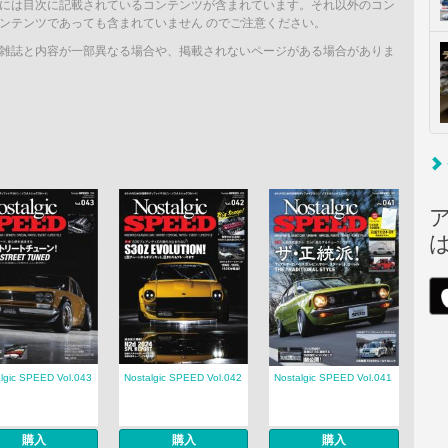
には目次に記載されているコンテンツが含まれています。それ以外のコン
ンテンツであっても含まれていません のでご注意ください。
雑誌と内容が一部異なる場合や、掲載されないページがある場合がありま
lgic SPEED Vol.043
Nostalgic SPEED Vol.042
Nostalgic SPEED Vol.041
購入
購入
購入