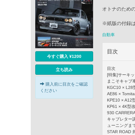
オトナのため
※紙版の付録
自動車
目次
今すぐ購入 ¥1200
目次
立ち読み
[特集]サーキ
まこそキャブ車で楽
購入前に目次をご確認
KGC10 × L28
ください
AE86 × Tomi
KPE10 × A1
KP61 × 4K型
930 CARRERA
キャブレター講
ューニングま
STAR ROA