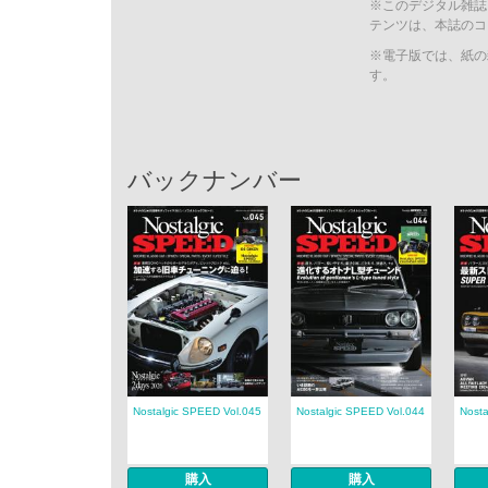
※このデジタル雑誌
テンツは、本誌のコ
※電子版では、紙の
す。
バックナンバー
Nostalgic SPEED Vol.045
Nostalgic SPEED Vol.044
Nosta
購入
購入