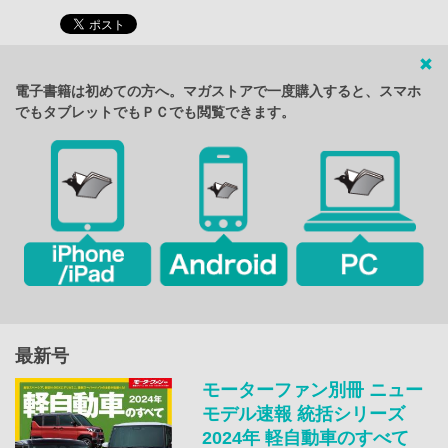
電子書籍は初めての方へ。マガストアで一度購入すると、スマホ
でもタブレットでもＰＣでも閲覧できます。
最新号
モーターファン別冊 ニュー
モデル速報 統括シリーズ
2024年 軽自動車のすべて