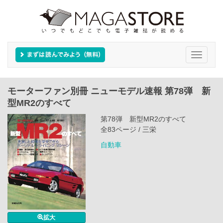
Toggle
navigati
モーターファン別冊 ニューモデル速報 第78弾 新
型MR2のすべて
第78弾 新型MR2のすべて
全83ページ / 三栄
自動車
拡大