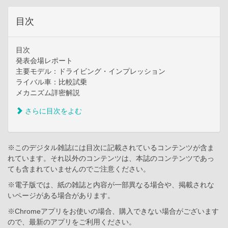
目次
目次
発表会場レポート
主要モデル：ドライビング・インプレッション
ライバル車：比較試乗
メカニズム詳密解説
さらに目次をよむ
※このデジタル雑誌には目次に記載されているコンテンツが含ま
れています。それ以外のコンテンツは、本誌のコンテンツであっ
ても含まれていませんのでご注意ください。
※電子版では、紙の雑誌と内容が一部異なる場合や、掲載されな
いページがある場合があります。
※Chromeアプリをお使いの場合、購入できない場合がございます
ので、最新のアプリをご利用ください。