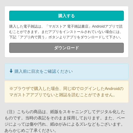
購入する
購入した電子雑誌は、「マガストア 電子雑誌書店」Androidアプリで読
むことができます。まだアプリをインストールされていない場合には、
下記「アプリ内で買う」ボタンよりアプリをダウンロードして下さい。
ダウンロード
購入前に目次をご確認ください
※ブラウザで購入した場合、同じIDでログインしたAndroidの
マガストアアプリでないと雑誌を読むことができません。
（注）こちらの商品は、紙版をスキャニングしてデジタル化した
ものです。当時の表記をそのまま採用しております。また、ペー
ジによっては傷や汚れ、紙ゆがみによるズレなどもございます。
あらかじめご了承ください。