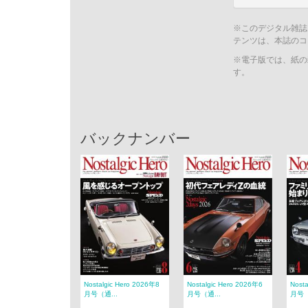
※このデジタル雑誌
テンツは、本誌のコ
※電子版では、紙の
す。
バックナンバー
Nostalgic Hero 2026年8
Nostalgic Hero 2026年6
Nost
月号（通...
月号（通...
月号（