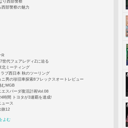
なり西部警察
る西部警察の魅力
ナR
7世代フェアレディZに迫る
 東北ミーティング
クラブ西日本 秋のツーリング
ョニ男の珍旧車探索8フレックスオートレビュー
むMGB
エスパーダ復活計画Vol.08
24時間 トヨタが3連覇を達成!
ニュース
旅12
をよむ