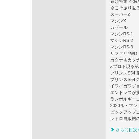
巻頭特集 不滅
今こそ振り返
スーパーZ
マシンX
ガゼール
マシンRS-1
マシンRS-2
マシンRS-3
サファリ4WD
カタナ＆カタ
Zプロト現る第
プリンスS54
プリンスS54
イワイガワジ
エンドレスが挑
ランボルギーニ
2020ル・マン
ピックアップ
レトロ自販機の
さらに目次