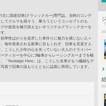
年代の主に国産旧車(クラシックカー)専門誌。当時のコンデ
重してクルマを残そう、乗ろうというコンセプトのも
ングや改造を極力加えないオリジナルクラシックカーを
2
です。
と効率性ばかりを追求した車作りに魅力を感じない人々
す。毎年発表される新車に目もくれず、旧車を見直す人
す。こうした少年の心を失っていない大人のドライバー
ポーティカーを中心に3輪車からレーシングカーまでを幅
「Nostalgic Hero」は、こうした名車がもつ繊細なデ
な写真で旧車の温もりとともに誌面に再現しています。
2