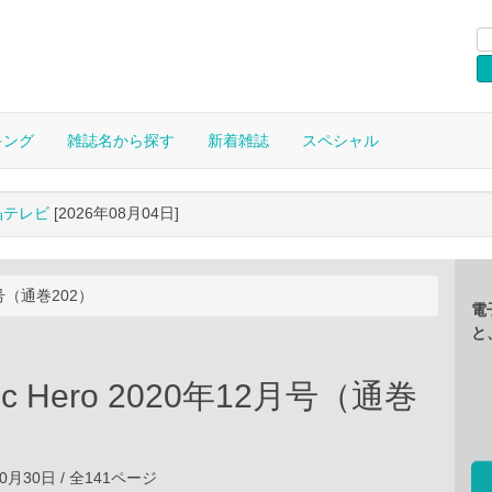
キング
雑誌名から探す
新着雑誌
スペシャル
晶テレビ
[2026年08月04日]
2月号（通巻202）
電
と
gic Hero 2020年12月号（通巻
10月30日 / 全141ページ