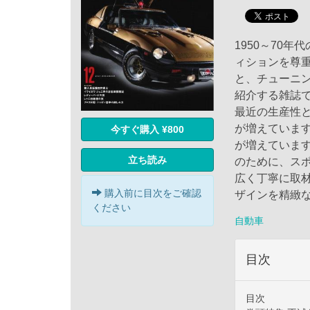
1950～70
ィションを尊
と、チューニ
紹介する雑誌
最近の生産性
が増えていま
今すぐ購入 ¥800
が増えていま
立ち読み
のために、ス
広く丁寧に取材。
購入前に目次をご確認
ザインを精緻
ください
自動車
目次
目次