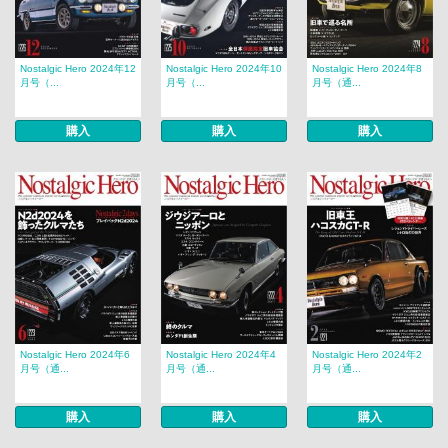
Nostalgic Hero 2024年12
Nostalgic Hero 2024年10
Nostalgic Hero 2024年8
月号（...
月号（...
月号（通...
購入
購入
購入
Nostalgic Hero 2024年6
Nostalgic Hero 2024年4
Nostalgic Hero 2024年2
月号（通...
月号（通...
月号（通...
購入
購入
購入