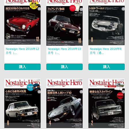
Nostalgic Hero 2016年12
Nostalgic Hero 2016年10
Nostalgic Hero 2016年8
月号（...
月号（...
月号（通...
購入
購入
購入