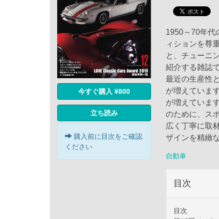
1950～70
ィションを尊
と、チューニ
紹介する雑誌
最近の生産性
が増えていま
今すぐ購入 ¥800
が増えていま
立ち読み
のために、ス
広く丁寧に取材。
購入前に目次をご確認
ザインを精緻
ください
自動車
目次
目次