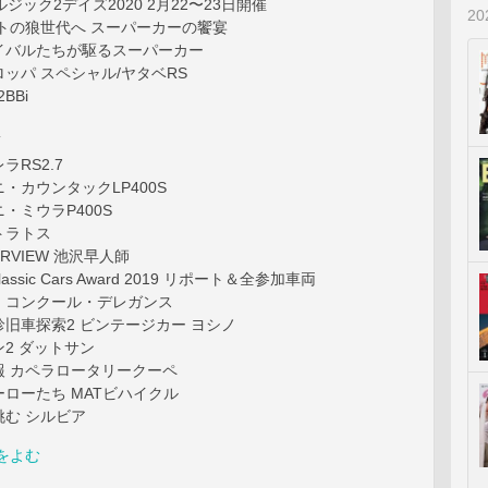
゙ック2デイズ2020 2月22〜23日開催
2
トの狼世代へ スーパーカーの饗宴
バルたちが駆るスーパーカー
パ スペシャル/ヤタベRS
BBi
T
ラRS2.7
ニ・カウンタックLP400S
ニ・ミウラP400S
トラトス
TERVIEW 池沢早人師
lassic Cars Award 2019 リポート＆全参加車両
チ・コンクール・デレガンス
旧車探索2 ビンテージカー ヨシノ
2 ダットサン
 カペラロータリークーペ
ローたち MATビハイクル
挑む シルビア
をよむ