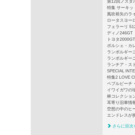
第12回ノスタルシ
特集 サーキッ
風吹裕矢のライ
ロータスヨーロッ
フェラーリ 512
ディノ246GT
トヨタ2000G
ポルシェ・カレ
ランボルギー
ランボルギー
ランチア・ス
SPECIAL IN
特集2 LOVE C
ペブルビー
イワイガワの珍
林コレクション
耳寄り旧車情報
空想の中のヒー
エンドレスが
さらに目次