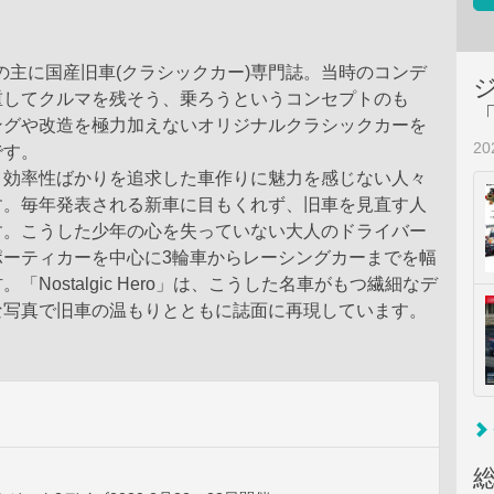
年代の主に国産旧車(クラシックカー)専門誌。当時のコンデ
重してクルマを残そう、乗ろうというコンセプトのも
ングや改造を極力加えないオリジナルクラシックカーを
2
です。
と効率性ばかりを追求した車作りに魅力を感じない人々
す。毎年発表される新車に目もくれず、旧車を見直す人
す。こうした少年の心を失っていない大人のドライバー
ポーティカーを中心に3輪車からレーシングカーまでを幅
「Nostalgic Hero」は、こうした名車がもつ繊細なデ
な写真で旧車の温もりとともに誌面に再現しています。