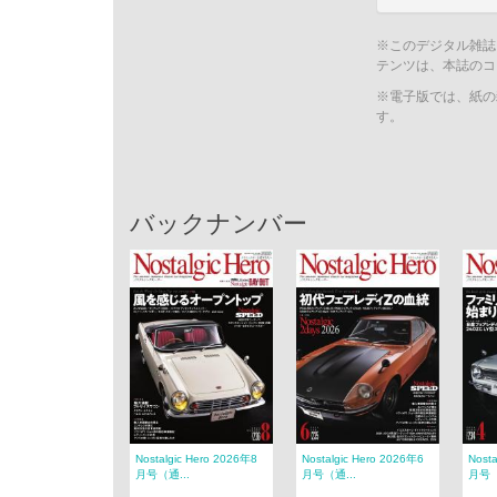
※このデジタル雑誌
テンツは、本誌のコ
※電子版では、紙の
す。
バックナンバー
Nostalgic Hero 2026年8
Nostalgic Hero 2026年6
Nost
月号（通...
月号（通...
月号（