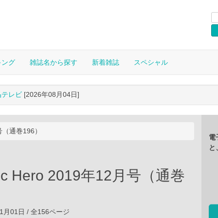
キング
雑誌名から探す
新着雑誌
スペシャル
晶テレビ
[2026年08月04日]
2月号（通巻196）
電
と
gic Hero 2019年12月号（通巻
11月01日 / 全156ページ