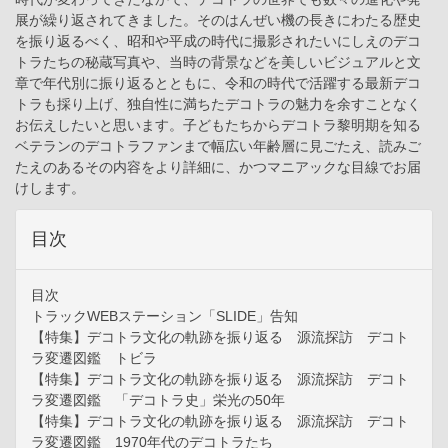
展が繰り返されてきました。そのはんぜい機の長きにわたる歴史
を振り返るべく、昭和や平成の時代に撮影されたいにしえのデコ
トラたちの秘蔵写真や、当時の背景などを美しいビジュアルと文
章で年代別に振り返るとともに、令和の時代で活躍する最新デコ
トラも採り上げ、独自性に満ちたデコトラの魅力を余すことなく
お伝えしたいと思います。子どもたちからデコトラ黎明期を知る
ベテランのデコトラファンまで幅広い年齢層に見ごたえ、読みご
たえのあるその内容をより詳細に、かつマニアックな目線でお届
けします。
目次
目次
トラックWEBステーション「SLIDE」告知
【特集】デコトラ文化の軌跡を振り返る 源流探訪 デコト
ラ変遷図鑑 トビラ
【特集】デコトラ文化の軌跡を振り返る 源流探訪 デコト
ラ変遷図鑑 「デコトラ史」栄光の50年
【特集】デコトラ文化の軌跡を振り返る 源流探訪 デコト
ラ変遷図鑑 1970年代のデコトラたち