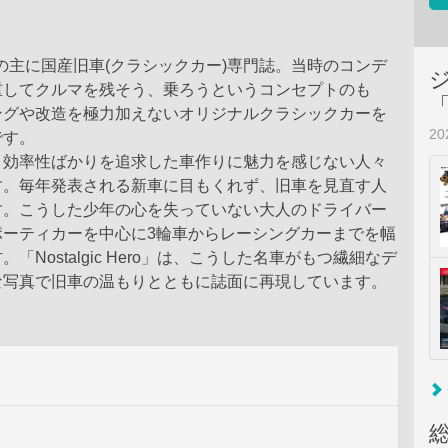
年代の主に国産旧車(クラシックカー)専門誌。当時のコンデ
重してクルマを残そう、乗ろうというコンセプトのも
ングや改造を極力加えないオリジナルクラシックカーを
2
です。
と効率性ばかりを追求した車作りに魅力を感じない人々
す。毎年発表される新車に目もくれず、旧車を見直す人
す。こうした少年の心を失っていない大人のドライバー
ポーティカーを中心に3輪車からレーシングカーまでを幅
「Nostalgic Hero」は、こうした名車がもつ繊細なデ
な写真で旧車の温もりとともに誌面に再現しています。