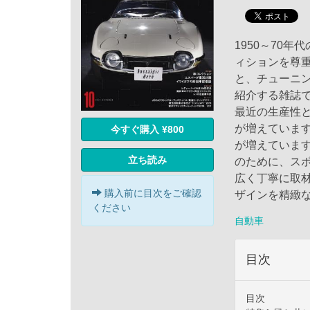
1950～70
ィションを尊
と、チューニ
紹介する雑誌
最近の生産性
が増えていま
今すぐ購入 ¥800
が増えていま
立ち読み
のために、ス
広く丁寧に取材。
購入前に目次をご確認
ザインを精緻
ください
自動車
目次
目次