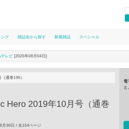
キング
雑誌名から探す
新着雑誌
スペシャル
晶テレビ
[2026年08月04日]
0月号（通巻195）
電
と
gic Hero 2019年10月号（通巻
08月30日 / 全154ページ