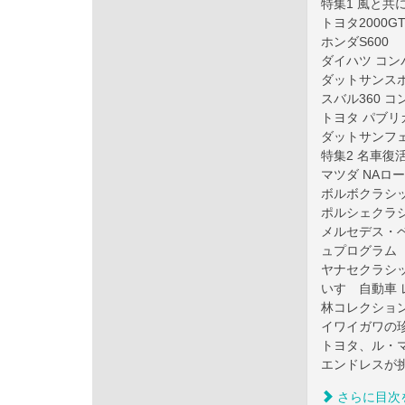
特集1 風と共
トヨタ2000GT
ホンダS600
ダイハツ コン
ダットサンスホ
スバル360 コ
トヨタ パブ
ダットサンフェ
特集2 名車復
マツダ NAロ
ボルボクラシ
ポルシェクラ
メルセデス・
ュプログラム
ヤナセクラシ
いすゞ自動車
林コレクション
イワイガワの
トヨタ、ル・マン
エンドレスが
さらに目次