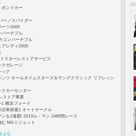
に
2
 ボンドカー
パーノスパイダー
゚ーツ1600
ンバーチブル
リカコンバーチブル
アレディ2000
活
ードスターレストアサービス
ックガレージ
シック
ベンツ オールタイムスターズ＆ヤングクラシック リフレッシ
ックカーセンター
 レストア事業
1 横浜フォード
珍旧車探索1 オートサークル
を2連覇! 2019ル・マン 24時間レース
挑む MGミジェット
をよむ