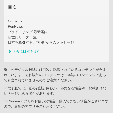
目次
Contents
PenNews
ブライトリング 最新案内
新世代リーダー論。
日本を牽引する、“社長”からのメッセージ
さらに目次をよむ
※このデジタル雑誌には目次に記載されているコンテンツが含ま
れています。それ以外のコンテンツは、本誌のコンテンツであっ
ても含まれていませんのでご注意ください。
※電子版では、紙の雑誌と内容が一部異なる場合や、掲載されな
いページがある場合があります。
※Chromeアプリをお使いの場合、購入できない場合がございます
ので、最新のアプリをご利用ください。