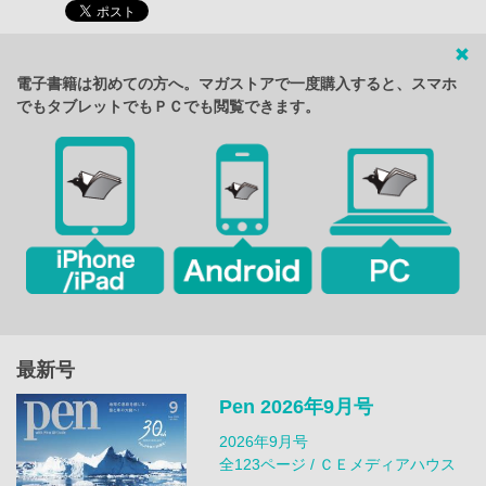
電子書籍は初めての方へ。マガストアで一度購入すると、スマホ
でもタブレットでもＰＣでも閲覧できます。
最新号
Pen 2026年9月号
2026年9月号
全123ページ / ＣＥメディアハウス