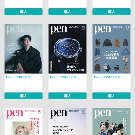
購入
購入
購入
Pen 2023年1月号
Pen 2022年12月号
Pen 2022年11月号
購入
購入
購入