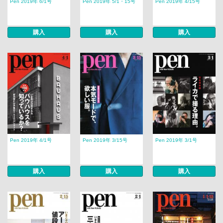
Pen 2019年 6/1号
Pen 2019年 5/1・15号
Pen 2019年 4/15号
購入
購入
購入
Pen 2019年 4/1号
Pen 2019年 3/15号
Pen 2019年 3/1号
購入
購入
購入