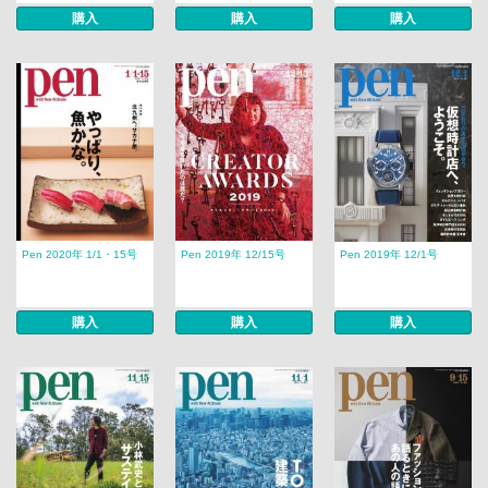
購入
購入
購入
Pen 2020年 1/1・15号
Pen 2019年 12/15号
Pen 2019年 12/1号
購入
購入
購入