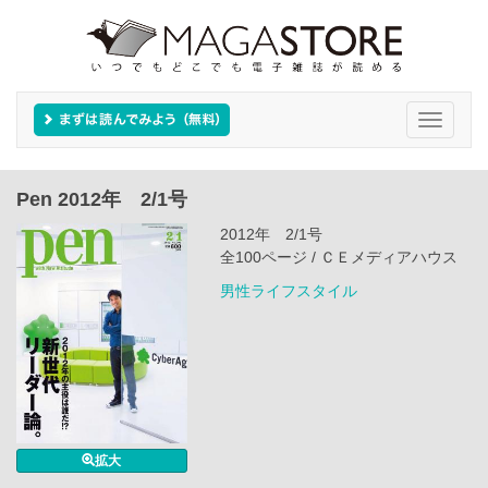
Toggle
navigati
Pen 2012年 2/1号
2012年 2/1号
全100ページ / ＣＥメディアハウス
男性ライフスタイル
拡大