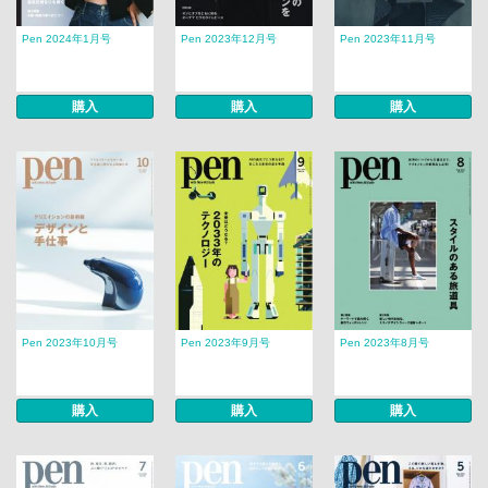
Pen 2024年1月号
Pen 2023年12月号
Pen 2023年11月号
購入
購入
購入
Pen 2023年10月号
Pen 2023年9月号
Pen 2023年8月号
購入
購入
購入