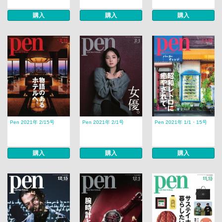
購入
購入
購入
Pen 2021年 2/15号
Pen 2021年 2/1号
Pen 2021年 1/1・15号
購入
購入
購入