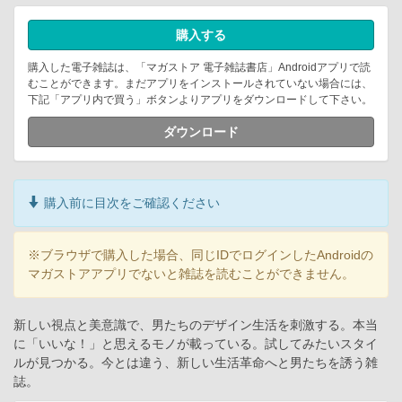
購入する
購入した電子雑誌は、「マガストア 電子雑誌書店」Androidアプリで読
むことができます。まだアプリをインストールされていない場合には、
下記「アプリ内で買う」ボタンよりアプリをダウンロードして下さい。
ダウンロード
購入前に目次をご確認ください
※ブラウザで購入した場合、同じIDでログインしたAndroidの
マガストアアプリでないと雑誌を読むことができません。
新しい視点と美意識で、男たちのデザイン生活を刺激する。本当
に「いいな！」と思えるモノが載っている。試してみたいスタイ
ルが見つかる。今とは違う、新しい生活革命へと男たちを誘う雑
誌。