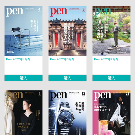
Pen 2022年4月号
Pen 2022年3月号
Pen 2022年2月号
購入
購入
購入