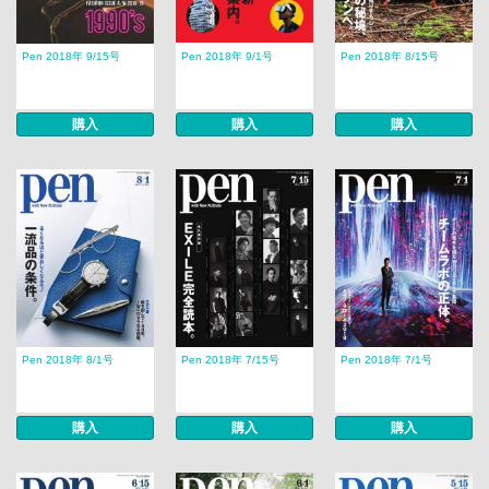
Pen 2018年 9/15号
Pen 2018年 9/1号
Pen 2018年 8/15号
購入
購入
購入
Pen 2018年 8/1号
Pen 2018年 7/15号
Pen 2018年 7/1号
購入
購入
購入