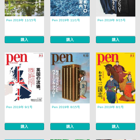
Pen 2019年 11/15号
Pen 2019年 11/1号
Pen 2019年 9/15号
購入
購入
購入
Pen 2019年 9/1号
Pen 2019年 8/15号
Pen 2019年 8/1号
購入
購入
購入