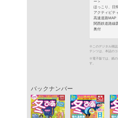
ー＞
ほっこり、日
アクティビテ
高速道路MAP
関西鉄道路線
奥付
※このデジタル雑誌
テンツは、本誌のコ
※電子版では、紙の
す。
バックナンバー