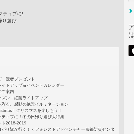
クティブに!
帰り遊び!
ズ 読者プレゼント
ライトアップ＆イベントカレンダー
のご案内
ーズン！紅葉ライトアップ
を彩る、感動の絶景イルミネーション
y christmas！クリスマスを楽しもう！
クティブに！冬の日帰り遊び大特集
2018-2019
ロがり隊が行く！＜フォレストアドベンチャー京都防災センタ