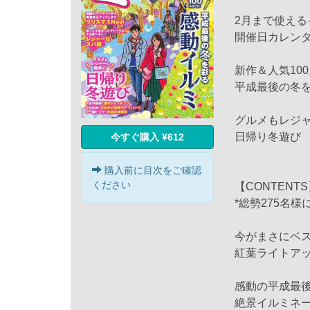
2月まで使える
開催日カレン
新作＆人気100
平成最後の冬
グルメもレジャ
日帰り冬遊び
今すぐ購入 ¥612
購入前に目次をご確認
ください
【CONTENT
*総勢275名
今がまさにベス
紅葉ライトア
感動の平成最
絶景イルミネーショ