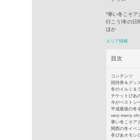
*寒い冬こそア
行こう!冬の日
ほか
エリア情報
目次
コンテンツ
招待券＆グッ
冬のイルミ＆
チケットぴあ
今がベストシ
平成最後の冬
very merr
寒い冬こそア
関西の冬イベント
冬ぴあオモシ