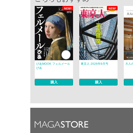
NEW!
NEW!
ぴあMOOK フェルメール
東京人 2026年9月号
大人のt
ぴあ
購入
購入