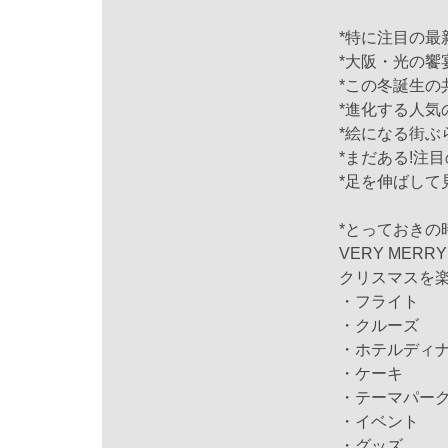
*特に注目の最
*大阪・光の饗宴
*この冬誕生の
*進化する人気
*絵になる街ぶ
*まだある!注
*足を伸ばして
*とっておきの
VERY MERRY
クリスマスを楽
・フライト
・クルーズ
・ホテルディ
・ケーキ
・テーマパー
・イベント
・グッズ