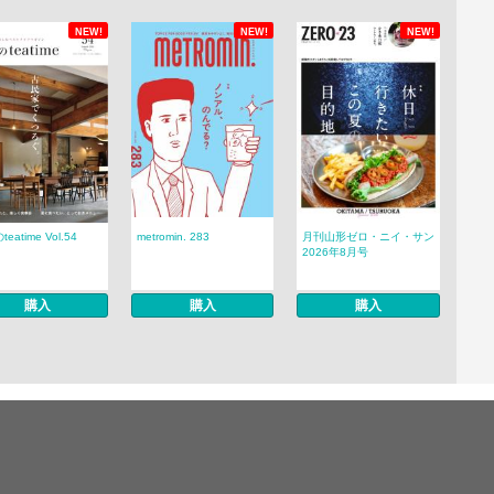
NEW!
NEW!
NEW!
eatime Vol.54
metromin. 283
月刊山形ゼロ・ニイ・サン
2026年8月号
購入
購入
購入