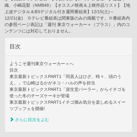
織、小嶋花梨（NMB48）【オススメ映画＆上映作品リスト】【地
上波デジタル＆BSデジタル付き週間番組表】12/15(土)～
12/21(金) ※テレビ番組表は関東版のみの掲載です。※番組表内
の参照ページ表記は「週刊 東京ウォーカー＋（プラス）」内のコ
ンテンツには対応しておりません。
目次
ようこそ週刊東京ウォーカー＋へ
目次
東京最新トピックスPART1「同居人はひざ、時々、頭のう
え。」で山崎はるかがネコ・ハルの声を担当
東京最新トピックスPART1「資生堂パーラー」からイチゴを
使った冬のチーズケーキが登場
東京最新トピックスPART1イチゴ摘み気分を楽しめるスイー
ツブッフェを開催!
さらに目次をよむ