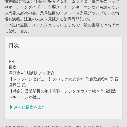
報満載の本誌は全国の主要ＡＶ＆ホームシアター販売店のトップ
やマーチャンダイザー、主要メーカーのキーマンなども読んでい
る業界人必携の書。業界注目の『スマート家電グランプリ』の情
報も満載。流通の未来を見据える業界専門誌です。
※本誌は直販システムをとっていますので一般の書店ではお求め
になれません。
目次
PR
目次
巻頭言●市場創造こそ宿命
【トップインタビュー】スペック株式会社 代表取締役社長 石
見周三 氏
【特集】営業部長の年末商戦＜デジタルカメラ編＞市場創造
へキーマンが挑む
さらに目次をよむ