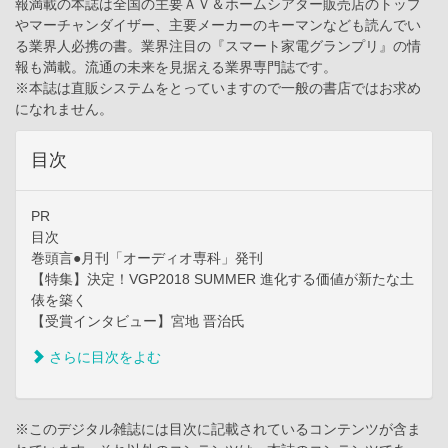
報満載の本誌は全国の主要ＡＶ＆ホームシアター販売店のトップ
やマーチャンダイザー、主要メーカーのキーマンなども読んでい
る業界人必携の書。業界注目の『スマート家電グランプリ』の情
報も満載。流通の未来を見据える業界専門誌です。
※本誌は直販システムをとっていますので一般の書店ではお求め
になれません。
目次
PR
目次
巻頭言●月刊「オーディオ専科」発刊
【特集】決定！VGP2018 SUMMER 進化する価値が新たな土
俵を築く
【受賞インタビュー】宮地 晋治氏
さらに目次をよむ
※このデジタル雑誌には目次に記載されているコンテンツが含ま