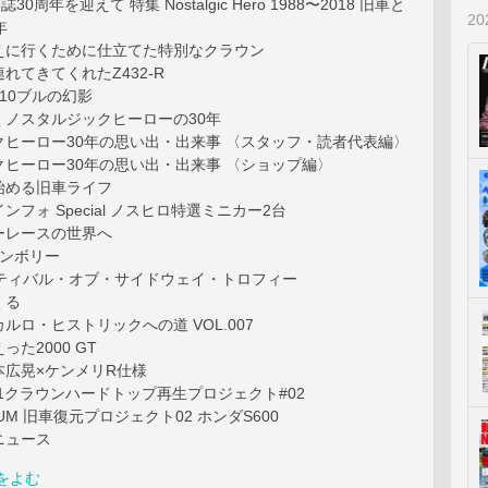
s 本誌30周年を迎えて 特集 Nostalgic Hero 1988〜2018 旧車と
2
年
えに行くために仕立てた特別なクラウン
れてきてくれたZ432-R
10ブルの幻影
くノスタルジックヒーローの30年
クヒーロー30年の思い出・出来事 〈スタッフ・読者代表編〉
ヒーロー30年の思い出・出来事 〈ショップ編〉
始める旧車ライフ
フォ Special ノスヒロ特選ミニカー2台
ーレースの世界へ
ャンボリー
スティバル・オブ・サイドウェイ・トロフィー
くる
ルロ・ヒストリックへの道 VOL.007
た2000 GT
本広晃×ケンメリR仕様
51クラウンハードトップ再生プロジェクト#02
SEUM 旧車復元プロジェクト02 ホンダS600
ニュース
をよむ