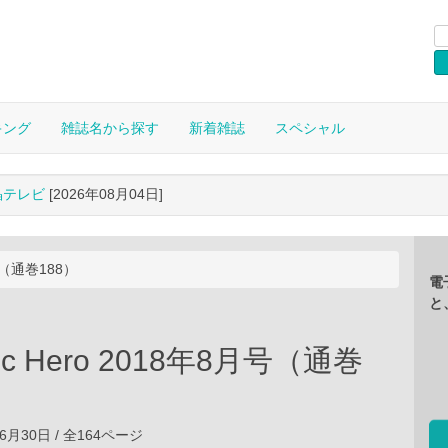
キング
雑誌名から探す
新着雑誌
スペシャル
晶テレビ
[2026年08月04日]
月号（通巻188）
電
と
gic Hero 2018年8月号（通巻
06月30日 / 全164ページ