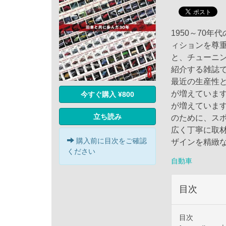
1950～70
ィションを尊
と、チューニ
紹介する雑誌
最近の生産性
が増えていま
今すぐ購入 ¥800
が増えていま
立ち読み
のために、ス
広く丁寧に取材。
購入前に目次をご確認
ザインを精緻
ください
自動車
目次
目次