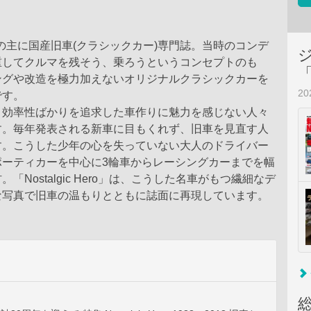
年代の主に国産旧車(クラシックカー)専門誌。当時のコンデ
重してクルマを残そう、乗ろうというコンセプトのも
ングや改造を極力加えないオリジナルクラシックカーを
2
です。
と効率性ばかりを追求した車作りに魅力を感じない人々
す。毎年発表される新車に目もくれず、旧車を見直す人
す。こうした少年の心を失っていない大人のドライバー
ポーティカーを中心に3輪車からレーシングカーまでを幅
「Nostalgic Hero」は、こうした名車がもつ繊細なデ
な写真で旧車の温もりとともに誌面に再現しています。