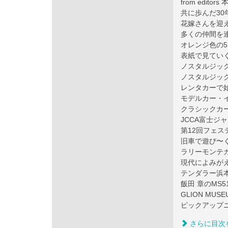
from editor
共に歩んだ30
花嫁さんを迎
多くの仲間を連
オレンジ色の5
表紙で見てい
ノスタルジッ
ノスタルジック
レンタカーで
モデルカー・イン
クラシックカ
JCCA富士ジ
第12回フェ
旧車で遊び〜
ラリーモンテカ
現代によみがえっ
テンダラー浜
飯田 章のMS
GLION MU
ピックアップ
さらに目次