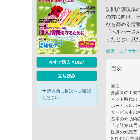
訪問介護現場
の方に向け、
欲を高める情
「ヘルパーさ
ったときに見
健康・エクササ
今すぐ購入 ¥1427
目次
立ち読み
目次
購入前に目次をご確認
介護食の工夫
ください
ネット時代の
ホームヘルパ
サービス中の
基本の介助術
「老計第10
医療の知識⑤
2018年介護