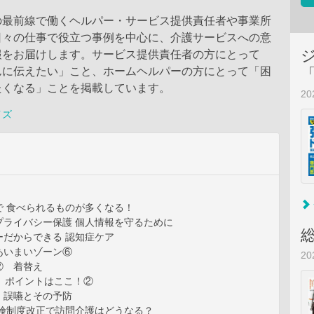
の最前線で働くヘルパー・サービス提供責任者や事業所
日々の仕事で役立つ事例を中心に、介護サービスへの意
報をお届けします。サービス提供責任者の方にとって
んに伝えたい」こと、ホームヘルパーの方にとって「困
たくなる」ことを掲載しています。
2
イズ
で 食べられるものが多くなる！
プライバシー保護 個人情報を守るために
ーだからできる 認知症ケア
あいまいゾーン⑥
2
② 着替え
号」ポイントはここ！②
 誤嚥とその予防
保険制度改正で訪問介護はどうなる？