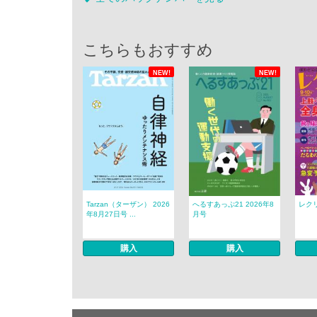
こちらもおすすめ
NEW!
NEW!
Tarzan（ターザン） 2026
へるすあっぷ21 2026年8
レクリ
年8月27日号 ...
月号
購入
購入