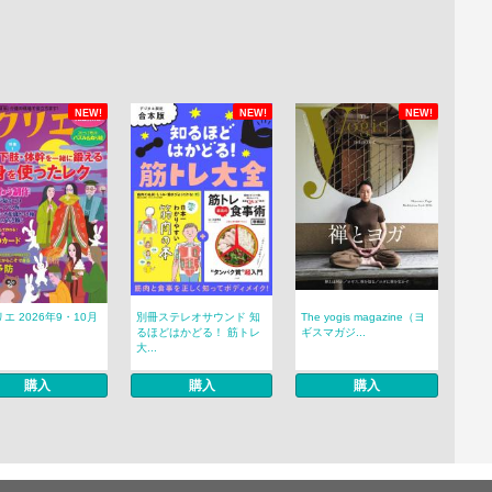
NEW!
NEW!
NEW!
エ 2026年9・10月
別冊ステレオサウンド 知
The yogis magazine（ヨ
るほどはかどる！ 筋トレ
ギスマガジ...
大...
購入
購入
購入