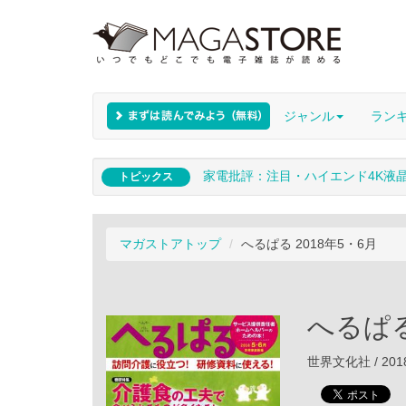
ジャンル
ラン
家電批評：注目・ハイエンド4K液
トピックス
マガストアトップ
へるぱる 2018年5・6月
へるぱる
世界文化社 / 201