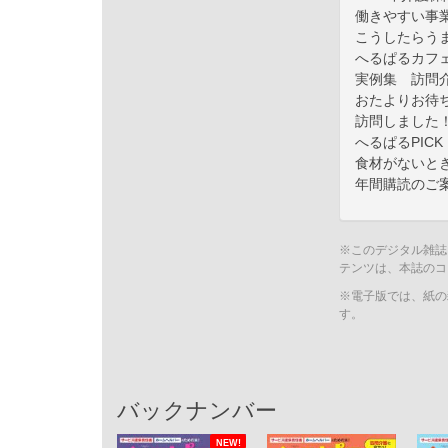
働きやすい事
こうしたらう
へるぱるカフ
実例集 訪問
おたよりお待
訪問しました
へるぱるPIC
食材がないと
年間購読のご
※このデジタル雑誌
テンツは、本誌のコ
※電子版では、紙の
す。
バックナンバー
NEW!