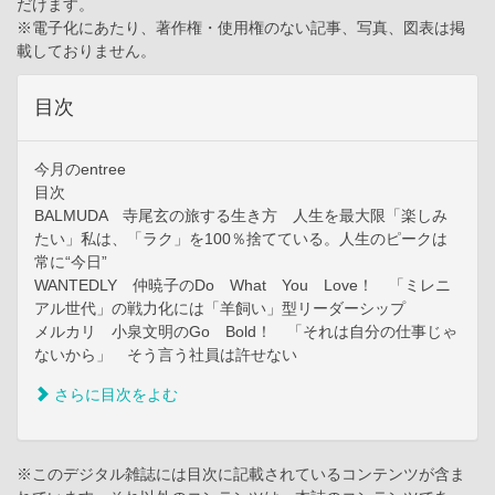
だけます。
※電子化にあたり、著作権・使用権のない記事、写真、図表は掲
載しておりません。
目次
今月のentree
目次
BALMUDA 寺尾玄の旅する生き方 人生を最大限「楽しみ
たい」私は、「ラク」を100％捨てている。人生のピークは
常に“今日”
WANTEDLY 仲暁子のDo What You Love！ 「ミレニ
アル世代」の戦力化には「羊飼い」型リーダーシップ
メルカリ 小泉文明のGo Bold！ 「それは自分の仕事じゃ
ないから」 そう言う社員は許せない
さらに目次をよむ
※このデジタル雑誌には目次に記載されているコンテンツが含ま