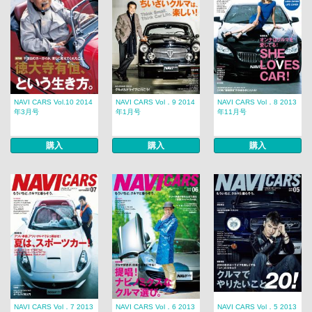
NAVI CARS Vol.10 2014
NAVI CARS Vol．9 2014
NAVI CARS Vol．8 2013
年3月号
年1月号
年11月号
購入
購入
購入
NAVI CARS Vol．7 2013
NAVI CARS Vol．6 2013
NAVI CARS Vol．5 2013