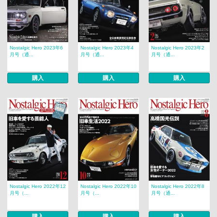
Nostalgic Hero 2023年6
Nostalgic Hero 2023年4
Nostalgic Hero 2023年2
月号（通...
月号（通...
月号（通...
購入
購入
購入
Nostalgic Hero 2022年12
Nostalgic Hero 2022年10
Nostalgic Hero 2022年8
月号（...
月号（...
月号（通...
購入
購入
購入