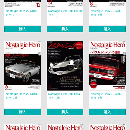
Nostalgic Hero 2014年12
Nostalgic Hero 2014年10
Nostalgic Hero 2014年8
月号（...
月号（...
月号（通...
購入
購入
購入
Nostalgic Hero 2014年6
Nostalgic Hero 2014年4
Nostalgic Hero 2014年2
月号（通...
月号（通...
月号（通...
購入
購入
購入