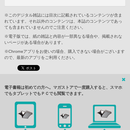
※このデジタル雑誌には目次に記載されているコンテンツが含ま
れています。それ以外のコンテンツは、本誌のコンテンツであっ
ても含まれていませんのでご注意ください。
※電子版では、紙の雑誌と内容が一部異なる場合や、掲載されな
いページがある場合があります。
※Chromeアプリをお使いの場合、購入できない場合がございます
ので、最新のアプリをご利用ください。
電子書籍は初めての方へ。マガストアで一度購入すると、スマホ
でもタブレットでもＰＣでも閲覧できます。