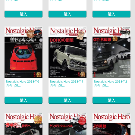
購入
購入
購入
Nostalgic Hero 2018年6
Nostalgic Hero 2018年4
Nostalgic Hero 2018年2
月号（通...
月号（通...
月号（通...
購入
購入
購入