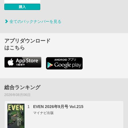
購入
全てのバックナンバーを見る
アプリダウンロード
はこちら
総合ランキング
2026年08月06日
1
EVEN 2026年9月号 Vol.215
マイナビ出版