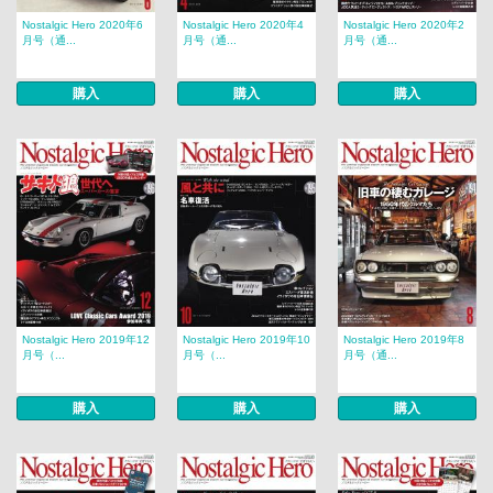
Nostalgic Hero 2020年6
Nostalgic Hero 2020年4
Nostalgic Hero 2020年2
月号（通...
月号（通...
月号（通...
購入
購入
購入
Nostalgic Hero 2019年12
Nostalgic Hero 2019年10
Nostalgic Hero 2019年8
月号（...
月号（...
月号（通...
購入
購入
購入