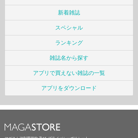
新着雑誌
スペシャル
ランキング
雑誌名から探す
アプリで買えない雑誌の一覧
アプリをダウンロード