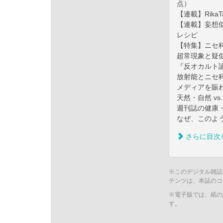
点）
【連載】Rik
【連載】妄想
レシピ
【特集】ニセ
超常現象と疑
『反オカルト
放射能とニセ
メディアを賑
天然・自然 v
週刊誌の健康
なぜ、このよ
さらに目次
※このデジタル雑誌
テンツは、本誌のコ
※電子版では、紙の
す。