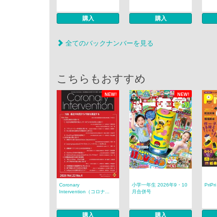
購入
購入
全てのバックナンバーを見る
こちらもおすすめ
NEW!
NEW!
Coronary
小学一年生 2026年9・10
PriP
Intervention（コロナ...
月合併号
購入
購入