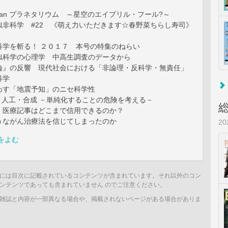
aTan プラネタリウム ～星空のエイプリル・フール?～
似非科学 #22 《萌え力いただきます☆春野菜ちらし寿司》
科学を斬る！ ２０１７ 本号の特集のねらい
似科学の心理学 中高生調査のデータから
論』の反響 現代社会における「非論理・反科学・無責任」
科学
わす「地震予知」のニセ科学性
s. 人工・合成 －単純化することの危険を考える－
・医療記事はどこまで信用できるのか？
うながん治療法を信じてしまったのか
2
をよむ
には目次に記載されているコンテンツが含まれています。それ以外のコン
ンテンツであっても含まれていません のでご注意ください。
雑誌と内容が一部異なる場合や、掲載されないページがある場合がありま