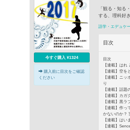
「観る・知る
する、理科好
語学・エデュケ
目次
今すぐ購入 ¥1324
目次
【連載】はれ と
【連載】空を
購入前に目次をご確認
【連載】ニッ
ください
り
【連載】話題
【連載】カガ
【連載】黒ラブ
【連載】作って
かないのか？ 
【連載】はい
【連載】Sence 