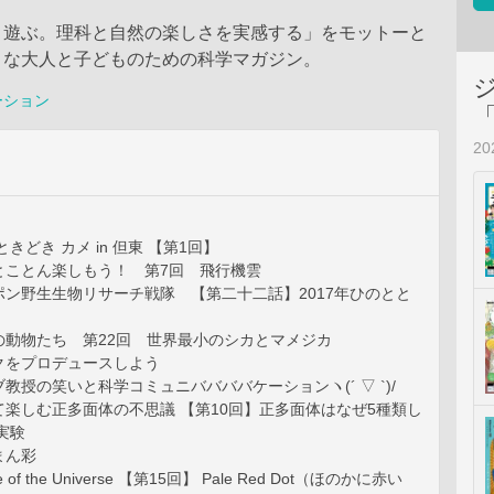
・遊ぶ。理科と自然の楽しさを実感する」をモットーと
きな大人と子どものための科学マガジン。
ーション
2
きどき カメ in 但東 【第1回】
とことん楽しもう！ 第7回 飛行機雲
ポン野生生物リサーチ戦隊 【第二十二話】2017年ひのとと
の動物たち 第22回 世界最小のシカとマメジカ
クをプロデュースしよう
教授の笑いと科学コミュニババババケーションヽ(´ ▽ `)/
楽しむ正多面体の不思議 【第10回】正多面体はなぜ5種類し
実験
まん彩
of the Universe 【第15回】 Pale Red Dot（ほのかに赤い