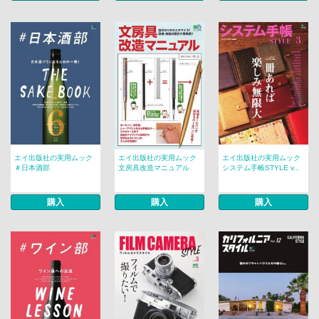
エイ出版社の実用ムック
エイ出版社の実用ムック
エイ出版社の実用ムック
＃日本酒部
文房具改造マニュアル
システム手帳STYLE v...
購入
購入
購入