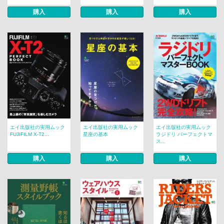
購入
購入
購入
エイ出版社の実用ムック
エイ出版社の実用ムック
エイ出版社の実用ムック
FUJIFILM X-T2...
星座の基本
ラジドリ パーフェクトマ
ス...
購入
購入
購入