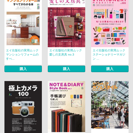
エイ出版社の実用ムック
エイ出版社の実用ムック
エイ出版社の実用ムック
マンションリフォームの
愛しの文房具 no.3
ステーショナリーマガジ
すべ...
ン ...
購入
購入
購入