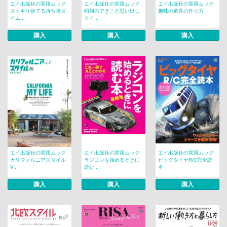
エイ出版社の実用ムック
エイ出版社の実用ムック
エイ出版社の実用ムック
スッキリ捨てる持ち物ダ
昭和のできごと思い出し
趣味の道具の作り方
イエ...
クイ...
購入
購入
購入
エイ出版社の実用ムック
エイ出版社の実用ムック
エイ出版社の実用ムック
カリフォルニアスタイル
ラジコンを始めるときに
ビッグタイヤR/C完全読
V...
読む...
本
購入
購入
購入