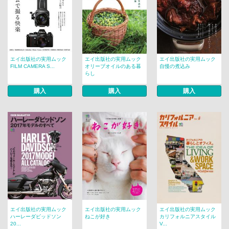
エイ出版社の実用ムック
エイ出版社の実用ムック
エイ出版社の実用ムック
FILM CAMERA S...
オリーブオイルのある暮
自慢の煮込み
らし
購入
購入
購入
エイ出版社の実用ムック
エイ出版社の実用ムック
エイ出版社の実用ムック
ハーレーダビッドソン
ねこが好き
カリフォルニアスタイル
20...
V...