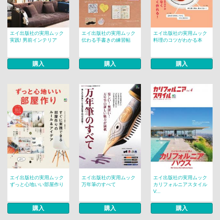
エイ出版社の実用ムック
エイ出版社の実用ムック
エイ出版社の実用ムック
実践! 男前インテリア
伝わる手書きの練習帖
料理のコツがわかる本
購入
購入
購入
エイ出版社の実用ムック
エイ出版社の実用ムック
エイ出版社の実用ムック
ずっと心地いい部屋作り
万年筆のすべて
カリフォルニアスタイル
V...
購入
購入
購入