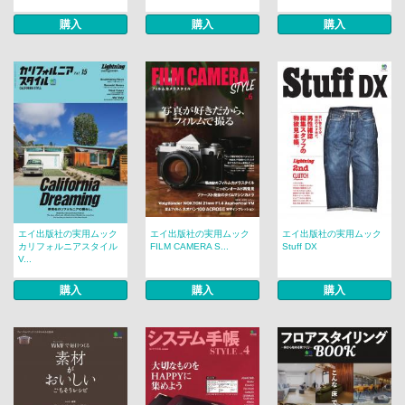
購入
購入
購入
エイ出版社の実用ムック
エイ出版社の実用ムック
エイ出版社の実用ムック
カリフォルニアスタイル
FILM CAMERA S...
Stuff DX
V...
購入
購入
購入