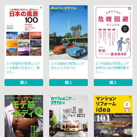
エイ出版社の実用ムック
エイ出版社の実用ムック
エイ出版社の実用ムック
いま絶対に行きたい、撮
ポルシェスタイル
女性のための危機回避マ
りた...
ニュ...
購入
購入
購入