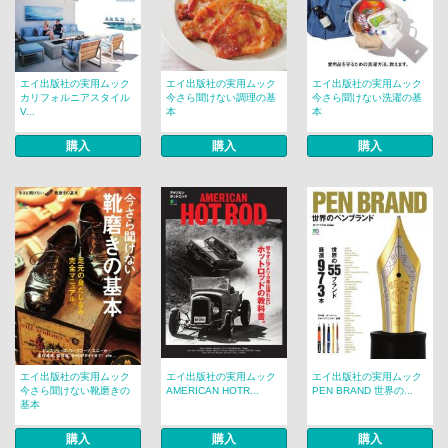
エイ出版社の実用ムック
エイ出版社の実用ムック
エイ出版社の実用ムック
カリフォルニアスタイル
今さら聞けない調理の基
今さら聞けない洗濯の基
V...
本
本
購入
購入
購入
エイ出版社の実用ムック
エイ出版社の実用ムック
エイ出版社の実用ムック
今さら聞けない靴磨きの
AMERICAN HOTR...
PEN BRAND 世界の...
基本
購入
購入
購入