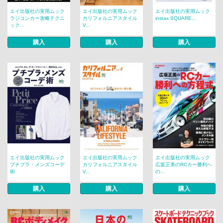
エイ出版社の実用ムック
エイ出版社の実用ムック
エイ出版社の実用ムック
ラジコンカー攻略テクニ
カリフォルニアスタイル
instax SQUARE...
ック...
V...
購入
購入
購入
エイ出版社の実用ムック
エイ出版社の実用ムック
エイ出版社の実用ムック
プチプラ・メンズコーデ
カリフォルニアスタイル
広坂正美のRCカー勝利へ
術
V...
の...
購入
購入
購入