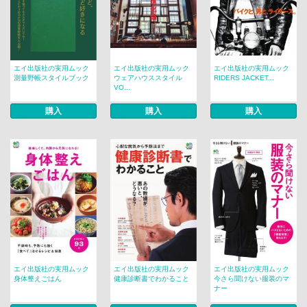
エイ出版社の実用ムック
エイ出版社の実用ムック
エイ出版社の実用ムック
測量野帳スタイルブック
ウェアハウススタイル
RIDERS JACKET...
VO...
購入
購入
購入
エイ出版社の実用ムック
エイ出版社の実用ムック
エイ出版社の実用ムック
身体整えごはん
健康診断書でわかること
今さら聞けない服装のマ
ナー