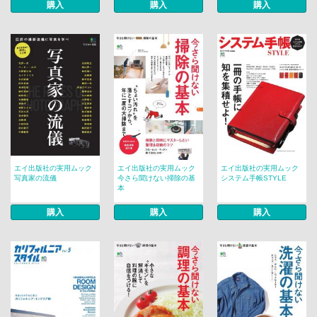
購入
購入
購入
エイ出版社の実用ムック
エイ出版社の実用ムック
エイ出版社の実用ムック
写真家の流儀
今さら聞けない掃除の基
システム手帳STYLE
本
購入
購入
購入