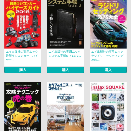
エイ出版社の実用ムック
エイ出版社の実用ムック
エイ出版社の実用ムック
最新ラジコンカー バイ
システム手帳STYLE V...
ラジドリ セッティング
ヤー...
攻略...
購入
購入
購入