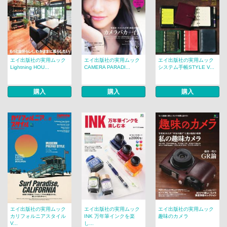
エイ出版社の実用ムック
エイ出版社の実用ムック
エイ出版社の実用ムック
Lightning HOU...
CAMERA PARADI...
システム手帳STYLE V...
購入
購入
購入
エイ出版社の実用ムック
エイ出版社の実用ムック
エイ出版社の実用ムック
カリフォルニアスタイル
INK 万年筆インクを楽
趣味のカメラ
V...
し...