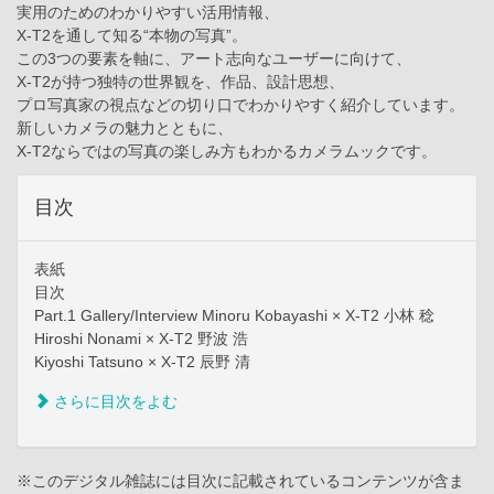
実用のためのわかりやすい活用情報、
X-T2を通して知る“本物の写真”。
この3つの要素を軸に、アート志向なユーザーに向けて、
X-T2が持つ独特の世界観を、作品、設計思想、
プロ写真家の視点などの切り口でわかりやすく紹介しています。
新しいカメラの魅力とともに、
X-T2ならではの写真の楽しみ方もわかるカメラムックです。
目次
表紙
目次
Part.1 Gallery/Interview Minoru Kobayashi × X-T2 小林 稔
Hiroshi Nonami × X-T2 野波 浩
Kiyoshi Tatsuno × X-T2 辰野 清
さらに目次をよむ
※このデジタル雑誌には目次に記載されているコンテンツが含ま