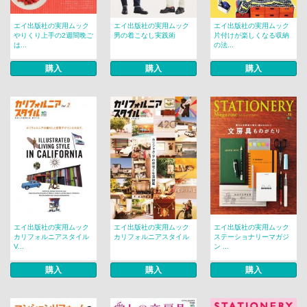
エイ出版社の実用ムック
エイ出版社の実用ムック
エイ出版社の実用ムック
やりくり上手の2週間晩ご
男の着こなし実践術
片付けが楽しくなる収納
は...
の法...
購入
購入
購入
エイ出版社の実用ムック
エイ出版社の実用ムック
エイ出版社の実用ムック
カリフォルニアスタイル
カリフォルニアスタイル
ステーショナリーマガジ
V...
ン ...
購入
購入
購入