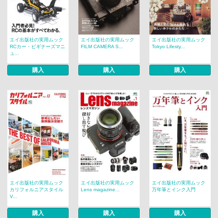
エイ出版社の実用ムック
エイ出版社の実用ムック
エイ出版社の実用ムック
RCカー・ビギナーズマニ
FILM CAMERA S...
Tokyo Lifesty...
ュ...
購入
購入
購入
エイ出版社の実用ムック
エイ出版社の実用ムック
エイ出版社の実用ムック
カリフォルニアスタイル
Lens magazine...
万年筆とインク入門
V...
購入
購入
購入