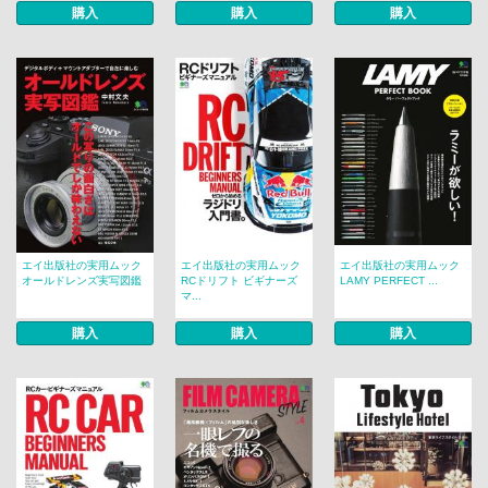
購入
購入
購入
エイ出版社の実用ムック
エイ出版社の実用ムック
エイ出版社の実用ムック
オールドレンズ実写図鑑
RCドリフト ビギナーズ
LAMY PERFECT ...
マ...
購入
購入
購入