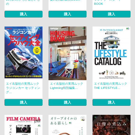
の
BOOK
購入
購入
購入
エイ出版社の実用ムック
エイ出版社の実用ムック
エイ出版社の実用ムック
ラジコンカー セッティン
Lightning特別編集...
THE LIFESTYLE...
グ...
購入
購入
購入