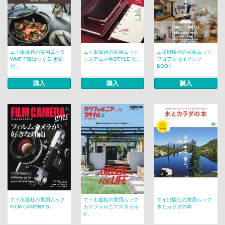
エイ出版社の実用ムック
エイ出版社の実用ムック
エイ出版社の実用ムック
WMFで毎日つくる 素材
システム手帳STYLE V...
フロアスタイリング
が...
BOOK
購入
購入
購入
エイ出版社の実用ムック
エイ出版社の実用ムック
エイ出版社の実用ムック
FILM CAMERA S...
カリフォルニアスタイル
水とカラダの本
V...