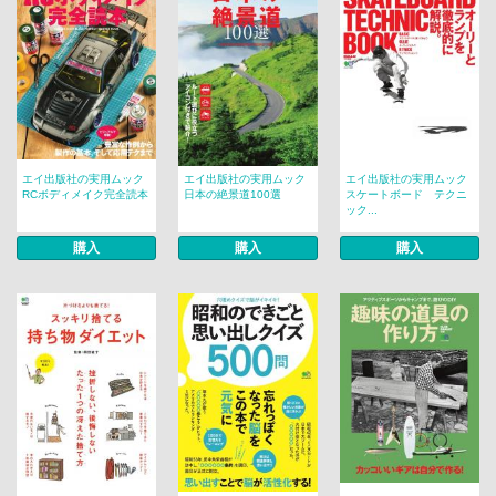
エイ出版社の実用ムック
エイ出版社の実用ムック
エイ出版社の実用ムック
RCボディメイク完全読本
日本の絶景道100選
スケートボード テクニ
ック...
購入
購入
購入