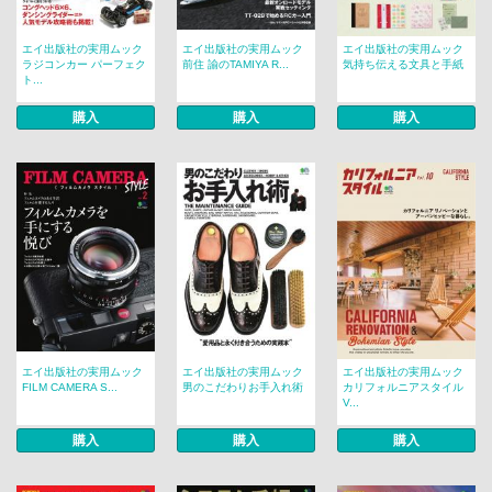
エイ出版社の実用ムック
エイ出版社の実用ムック
エイ出版社の実用ムック
ラジコンカー パーフェク
前住 諭のTAMIYA R...
気持ち伝える文具と手紙
ト...
購入
購入
購入
エイ出版社の実用ムック
エイ出版社の実用ムック
エイ出版社の実用ムック
FILM CAMERA S...
男のこだわりお手入れ術
カリフォルニアスタイル
V...
購入
購入
購入