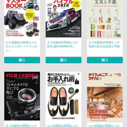
エイ出版社の実用ムック
エイ出版社の実用ムック
エイ出版社の実用ムック
ラジコンカー パーフェク
前住 諭のTAMIYA R...
気持ち伝える文具と手紙
ト...
購入
購入
購入
エイ出版社の実用ムック
エイ出版社の実用ムック
エイ出版社の実用ムック