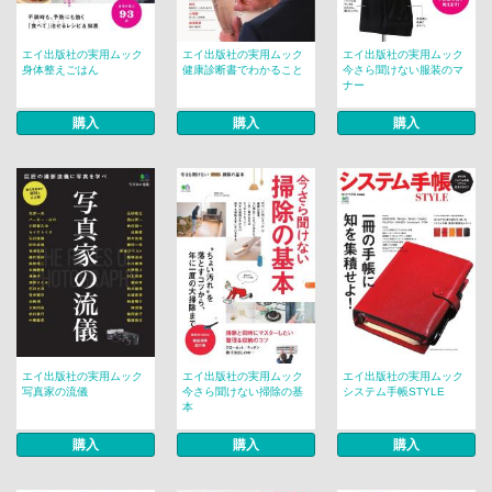
エイ出版社の実用ムック
エイ出版社の実用ムック
エイ出版社の実用ムック
身体整えごはん
健康診断書でわかること
今さら聞けない服装のマ
ナー
購入
購入
購入
エイ出版社の実用ムック
エイ出版社の実用ムック
エイ出版社の実用ムック
写真家の流儀
今さら聞けない掃除の基
システム手帳STYLE
本
購入
購入
購入