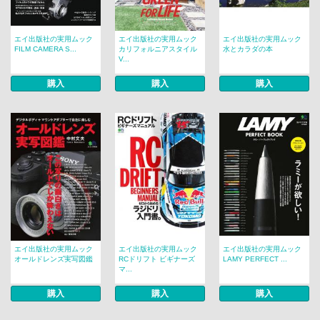
エイ出版社の実用ムック
エイ出版社の実用ムック
エイ出版社の実用ムック
FILM CAMERA S...
カリフォルニアスタイル
水とカラダの本
V...
購入
購入
購入
エイ出版社の実用ムック
エイ出版社の実用ムック
エイ出版社の実用ムック
オールドレンズ実写図鑑
RCドリフト ビギナーズ
LAMY PERFECT ...
マ...
購入
購入
購入