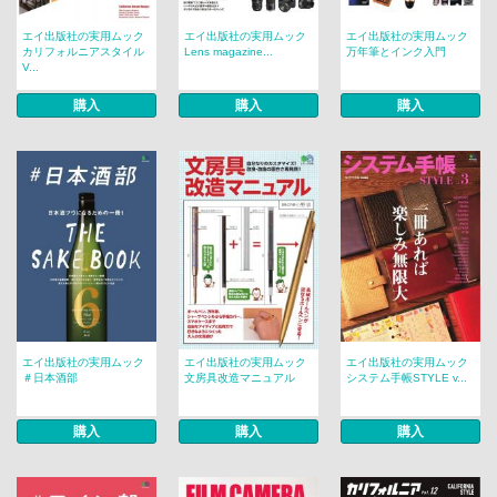
エイ出版社の実用ムック
エイ出版社の実用ムック
エイ出版社の実用ムック
カリフォルニアスタイル
Lens magazine...
万年筆とインク入門
V...
購入
購入
購入
エイ出版社の実用ムック
エイ出版社の実用ムック
エイ出版社の実用ムック
＃日本酒部
文房具改造マニュアル
システム手帳STYLE v...
購入
購入
購入