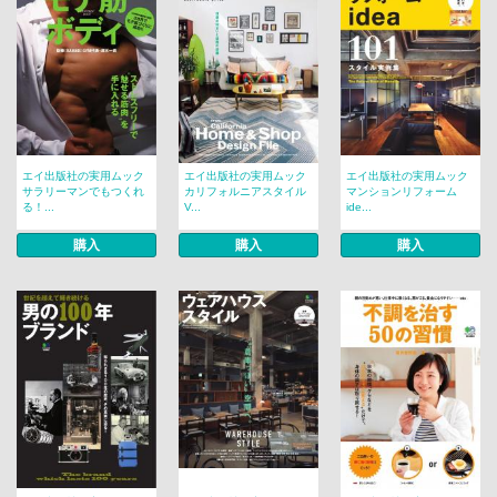
エイ出版社の実用ムック
エイ出版社の実用ムック
エイ出版社の実用ムック
サラリーマンでもつくれ
カリフォルニアスタイル
マンションリフォーム
る！...
V...
ide...
購入
購入
購入