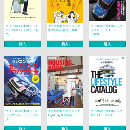
エイ出版社の実用ムック
エイ出版社の実用ムック
エイ出版社の実用ムック
20代のボクらが欲しいも
髪のお悩み解決BOOK
ラジドリ スタート
の
BOOK
購入
購入
購入
エイ出版社の実用ムック
エイ出版社の実用ムック
エイ出版社の実用ムック
ラジコンカー セッティン
Lightning特別編集...
THE LIFESTYLE...
グ...
購入
購入
購入