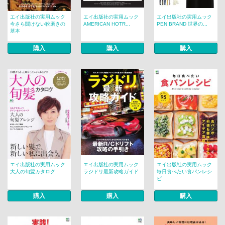
エイ出版社の実用ムック
エイ出版社の実用ムック
エイ出版社の実用ムック
今さら聞けない靴磨きの
AMERICAN HOTR...
PEN BRAND 世界の...
基本
購入
購入
購入
エイ出版社の実用ムック
エイ出版社の実用ムック
エイ出版社の実用ムック
大人の旬髪カタログ
ラジドリ最新攻略ガイド
毎日食べたい食パンレシ
ピ
購入
購入
購入