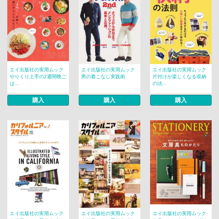
エイ出版社の実用ムック
エイ出版社の実用ムック
エイ出版社の実用ムック
やりくり上手の2週間晩ご
男の着こなし実践術
片付けが楽しくなる収納
は...
の法...
購入
購入
購入
エイ出版社の実用ムック
エイ出版社の実用ムック
エイ出版社の実用ムック