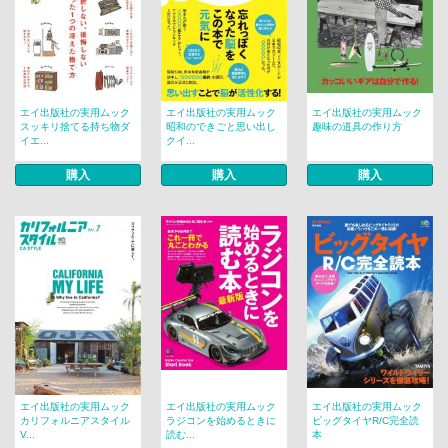
エイ出版社の実用ムック
エイ出版社の実用ムック
エイ出版社の実用ムック
スッキリ捨てる持ち物ダ
昭和のできごと思い出し
趣味の道具の作り方
イエ...
クイ...
購入
購入
購入
エイ出版社の実用ムック
エイ出版社の実用ムック
エイ出版社の実用ムック
カリフォルニアスタイル
ラジコンを始めるときに
ビッグタイヤR/C完全読
V...
読む...
本