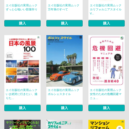
エイ出版社の実用ムック
エイ出版社の実用ムック
エイ出版社の実用ムック
ずっと心地いい部屋作り
万年筆のすべて
カリフォルニアスタイル
V...
購入
購入
購入
エイ出版社の実用ムック
エイ出版社の実用ムック
エイ出版社の実用ムック
いま絶対に行きたい、撮
ポルシェスタイル
女性のための危機回避マ
りた...
ニュ...
購入
購入
購入