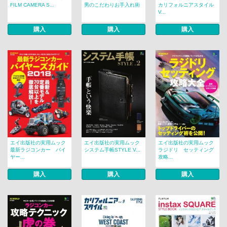
FILM CAMERA S...
男のこだわりお手入れ術
カリフォルニアスタイル
V...
購入
購入
購入
エイ出版社の実用ムック
エイ出版社の実用ムック
エイ出版社の実用ムック
最新ラジコンカー バイ
システム手帳STYLE V...
ラジドリ セッティング
ヤー...
攻略...
購入
購入
購入