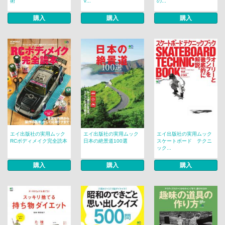
術
V...
の...
購入
購入
購入
エイ出版社の実用ムック
エイ出版社の実用ムック
エイ出版社の実用ムック
RCボディメイク完全読本
日本の絶景道100選
スケートボード テクニ
ック...
購入
購入
購入