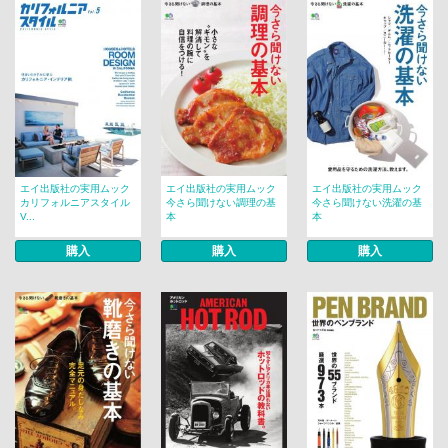
エイ出版社の実用ムック
エイ出版社の実用ムック
エイ出版社の実用ムック
カリフォルニアスタイル
今さら聞けない調理の基
今さら聞けない洗濯の基
V...
本
本
購入
購入
購入