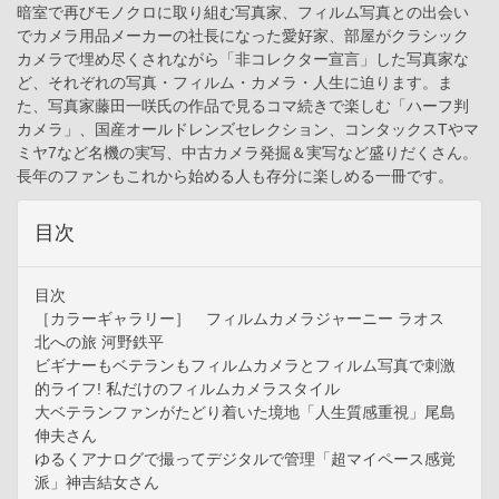
暗室で再びモノクロに取り組む写真家、フィルム写真との出会い
でカメラ用品メーカーの社長になった愛好家、部屋がクラシック
カメラで埋め尽くされながら「非コレクター宣言」した写真家な
ど、それぞれの写真・フィルム・カメラ・人生に迫ります。ま
た、写真家藤田一咲氏の作品で見るコマ続きで楽しむ「ハーフ判
カメラ」、国産オールドレンズセレクション、コンタックスTやマ
ミヤ7など名機の実写、中古カメラ発掘＆実写など盛りだくさん。
長年のファンもこれから始める人も存分に楽しめる一冊です。
目次
目次
［カラーギャラリー］ フィルムカメラジャーニー ラオス
北への旅 河野鉄平
ビギナーもベテランもフィルムカメラとフィルム写真で刺激
的ライフ! 私だけのフィルムカメラスタイル
大ベテランファンがたどり着いた境地「人生質感重視」尾島
伸夫さん
ゆるくアナログで撮ってデジタルで管理「超マイペース感覚
派」神吉結女さん