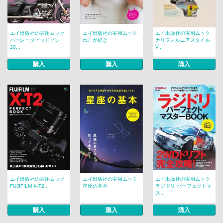
エイ出版社の実用ムック
エイ出版社の実用ムック
エイ出版社の実用ムック
ハーレーダビッドソン
ねこが好き
カリフォルニアスタイル
20...
V...
購入
購入
購入
エイ出版社の実用ムック
エイ出版社の実用ムック
エイ出版社の実用ムック
FUJIFILM X-T2...
星座の基本
ラジドリ パーフェクトマ
ス...
購入
購入
購入