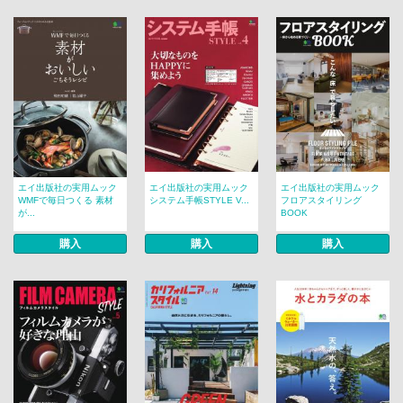
エイ出版社の実用ムック
エイ出版社の実用ムック
エイ出版社の実用ムック
WMFで毎日つくる 素材
システム手帳STYLE V...
フロアスタイリング
が...
BOOK
購入
購入
購入