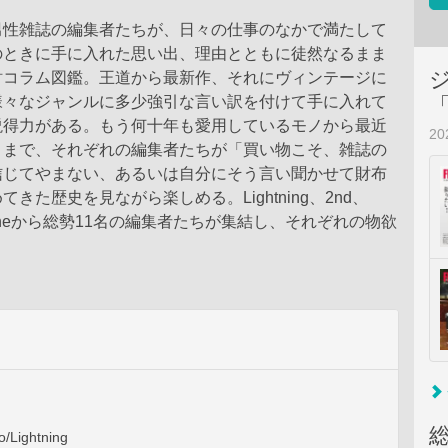
男性雑誌の編集者たちが、日々の仕事のなかで満たして
のときに手に入れた思い出、理由とともに徒然なるまま
財コラム図鑑。王道から最新作、それにヴィンテージに
様々なジャンルに多少強引な言い訳を付けて手に入れて
説得力がある。もう何十年も愛用しているモノから最近
2
ノまで、それぞれの編集者たちが「買い物こそ、雑誌の
信じてやまない、あるいは自分にそう言い聞かせて財布
きた歴史を見ながら楽しめる。Lightning、2nd、
agazineから総勢11名の編集者たちが集結し、それぞれの物欲
o/Lightning