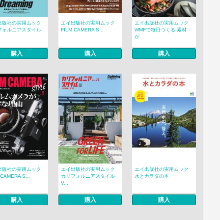
出版社の実用ムック
エイ出版社の実用ムック
エイ出版社の実用ムック
フォルニアスタイル
FILM CAMERA S...
WMFで毎日つくる 素材
が...
購入
購入
購入
出版社の実用ムック
エイ出版社の実用ムック
エイ出版社の実用ムック
 CAMERA S...
カリフォルニアスタイル
水とカラダの本
V...
購入
購入
購入