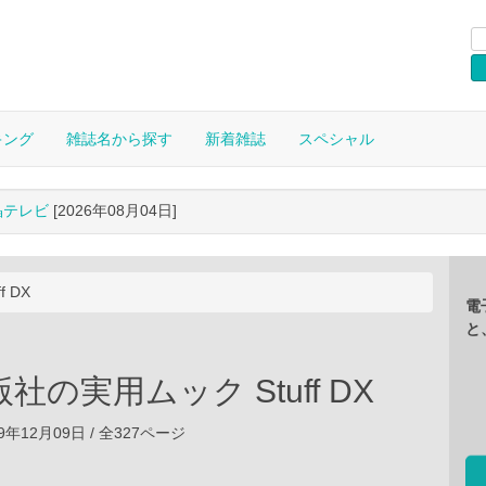
キング
雑誌名から探す
新着雑誌
スペシャル
晶テレビ
[2026年08月04日]
 DX
電
と
社の実用ムック Stuff DX
9年12月09日 / 全327ページ