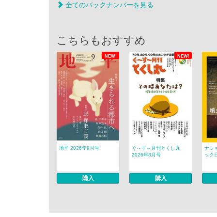
全てのバックナンバーを見る
こちらもおすすめ
NEW!
NEW!
地平 2026年9月号
ぐ～す～月刊とくし丸
ナシ
2026年8月号
ック日
購入
購入