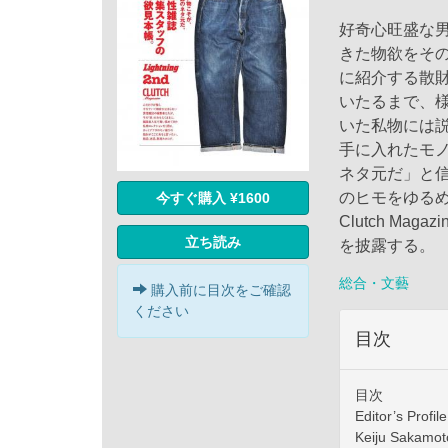
好奇心旺盛な
きた物欲をそ
に紹介する散
いたるまで、
いた私物には
手に入れたモ
ネタ元だ」と
のヒモをゆるめて
今すぐ購入 ¥1600
Clutch M
立ち読み
を披露する。
総合・文藝
購入前に目次をご確認
ください
目次
目次
Editor’s Profile
Keiju Sakamot