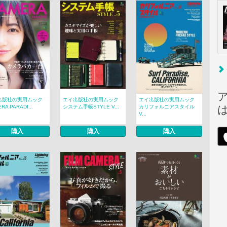
出版社の実用ムック
エイ出版社の実用ムック
エイ出版社の実用ムック
RA PARADI...
システム手帳STYLE V...
カリフォルニアスタイル
V...
購入
購入
購入