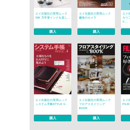
エイ出版社の実用ムック
エイ出版社の実用ムック
エイ
INK 万年筆インクを楽し...
趣味のカメラ
カリ
V...
購入
購入
エイ出版社の実用ムック
エイ出版社の実用ムック
エイ
システム手帳STYLE V...
フロアスタイリング
FILM
BOOK
購入
購入