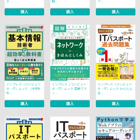
さ...
触...
フ...
購入
購入
購入
インプレス［コンピュー
インプレス［コンピュー
インプレス［コンピュー
タ・IT］ムック ［令和8
タ・IT］ムック 図解でス
タ・IT］ムック かんたん
年...
ッ...
合...
購入
購入
購入