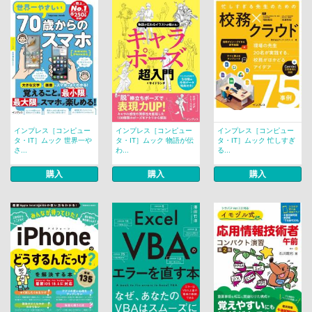
インプレス［コンピュー
インプレス［コンピュー
インプレス［コンピュー
タ・IT］ムック 世界一や
タ・IT］ムック 物語が伝
タ・IT］ムック 忙しすぎ
さ...
わ...
る...
購入
購入
購入