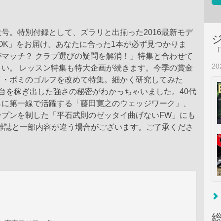
号。特別付録として、ズラリと出揃った2016最新モデ
OK」をお届け。あなたに合った1本が必ず見つかりま
がマッチ？ クラブ選びの疑問を解消！」特集と合わせて
2
さい。 レッスン特集も特大企画が続きます。今季の賞金
イ・ボミのゴルフを改めて特集。細かく研究してみた
台を稼ぎ出した強さの秘密がわかっちゃいました。40代
らに第一線で活躍する「藤田寛之のウェッジワーク」、
ープンを制した「平石武則のゼッタイ曲げないFW」にも
紙雑誌と一部内容が違う場合がございます。ご了承くださ