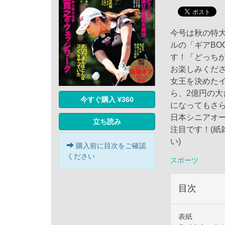
今号は秋の特大
ルの「ギアBO
す！「どっち
お楽しみくだ
女王を決めた
ら、2億円の大
今すぐ購入 ¥360
になってもさ
日本シニアオ
立ち読み
注目です！(
い)
購入前に目次をご確認
ください
スポーツ
目次
表紙