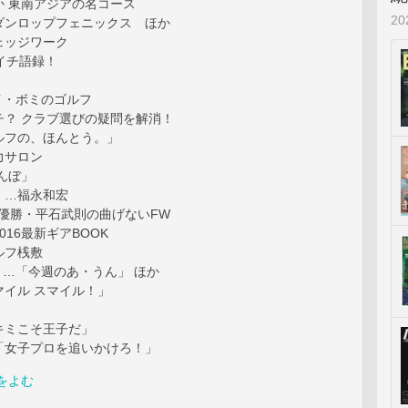
か 東南アジアの名コース
2
ダンロップフェニックス ほか
ェッジワーク
…週イチ語録！
イ・ボミのゴルフ
チ？ クラブ選びの疑問を解消！
ルフの、ほんとう。」
力サロン
んぼ」
」…福永和宏
P優勝・平石武則の曲げないFW
016最新ギアBOOK
ルフ桟敷
ey！…「今週のあ・うん」 ほか
マイル スマイル！」
キミこそ王子だ」
「女子プロを追いかけろ！」
をよむ