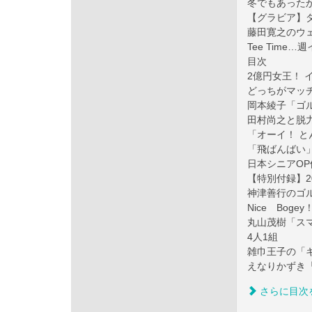
冬でもあった
【グラビア】
藤田寛之のウ
Tee Time
目次
2億円女王！ 
どっちがマッ
岡本綾子「ゴ
田村尚之と脱
「オーイ！ と
「飛ばんばい
日本シニアO
【特別付録】2
神津善行のゴ
Nice Bog
丸山茂樹「ス
4人1組
雑巾王子の「
えなりかずき
さらに目次