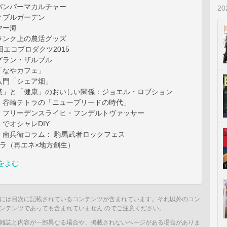
バンパーマカルチャー
2
ィブルガーデン
ヤー海
ランク上の農活グッズ
回エコプロダクツ2015
グラン・ザルブル
「なやカフェ」
入門「シェア畑」
菜」と「健康」のおいしい関係：ジョエル・ロブション
】谷崎テトラの「ニューブリードの時代」
】フリーデンスライヒ・フンデルトヴァッサー
でオシャレDIY
】南兵衛コラム： 騎馬武者ロックフェス
ビラ（再エネ×地方創生）
をよむ
には目次に記載されているコンテンツが含まれています。それ以外のコン
ンテンツであっても含まれていません のでご注意ください。
雑誌と内容が一部異なる場合や、掲載されないページがある場合がありま