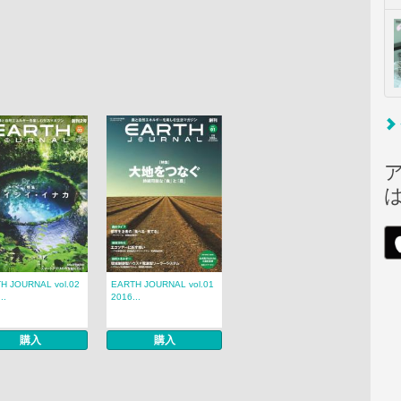
H JOURNAL vol.02
EARTH JOURNAL vol.01
..
2016...
購入
購入