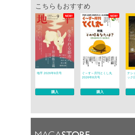
こちらもおすすめ
NEW!
NEW!
地平 2026年9月号
ぐ～す～月刊とくし丸
ナシ
2026年8月号
ック日
購入
購入