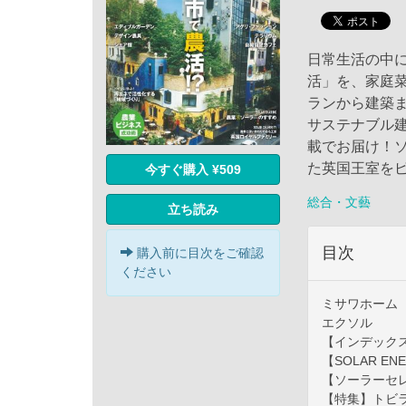
日常生活の中
活」を、家庭
ランから建築
サステナブル
載でお届け！
た英国王室を
今すぐ購入 ¥509
総合・文藝
立ち読み
目次
購入前に目次をご確認
ください
ミサワホーム
エクソル
【インデック
【SOLAR EN
【ソーラーセ
【特集】トビラ