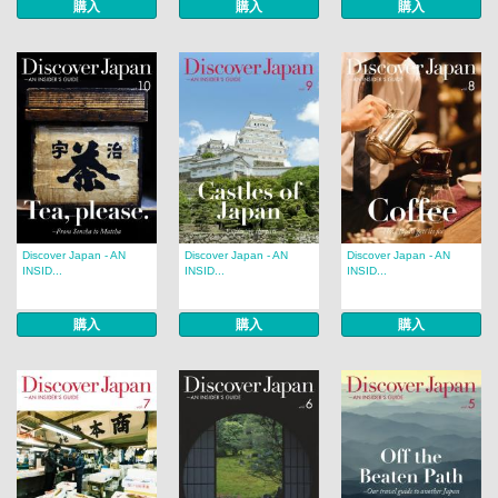
購入
購入
購入
Discover Japan - AN
Discover Japan - AN
Discover Japan - AN
INSID...
INSID...
INSID...
購入
購入
購入