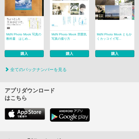
MdN Photo Mook 写真の
MdN Photo Mook 雰囲気
MdN Photo Mook ともか
教科書 はじめ...
写真の撮り方 ...
くカッコイイ写...
購入
購入
購入
全てのバックナンバーを見る
アプリダウンロード
はこちら