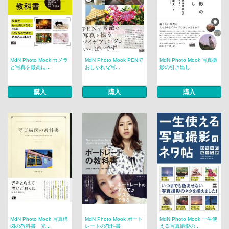
MdN Photo Mook カメラ
MdN Photo Mook PENで
MdN Photo Mook 写真撮
と写真を最高に...
おしゃれな写...
影の引き出し
購入
購入
購入
MdN Photo Mook 写真構
MdN Photo Mook ポート
MdN Photo Mook 一生使
図の教科書 光...
レートの教科書
える写真撮影の...