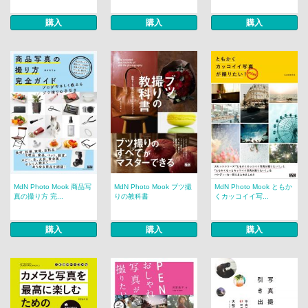
購入
購入
購入
MdN Photo Mook 商品写
MdN Photo Mook ブツ撮
MdN Photo Mook ともか
真の撮り方 完...
りの教科書
くカッコイイ写...
購入
購入
購入