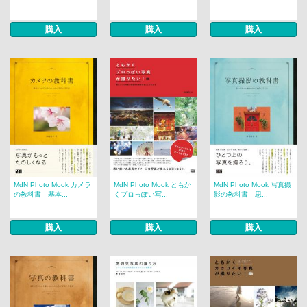
購入
購入
購入
MdN Photo Mook カメラ
MdN Photo Mook ともか
MdN Photo Mook 写真撮
の教科書 基本...
くプロっぽい写...
影の教科書 思...
購入
購入
購入