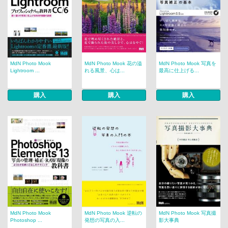
MdN Photo Mook
MdN Photo Mook 花の溢
MdN Photo Mook 写真を
Lightroom ...
れる風景、心は...
最高に仕上げる...
購入
購入
購入
MdN Photo Mook
MdN Photo Mook 逆転の
MdN Photo Mook 写真撮
Photoshop ...
発想の写真の入...
影大事典