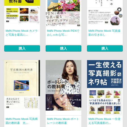
MdN Photo Mook カメラ
MdN Photo Mook PENで
MdN Photo Mook 写真撮
と写真を最高に...
おしゃれな写...
影の引き出し
購入
購入
購入
MdN Photo Mook 写真構
MdN Photo Mook ポート
MdN Photo Mook 一生使
図の教科書 光...
レートの教科書
える写真撮影の...