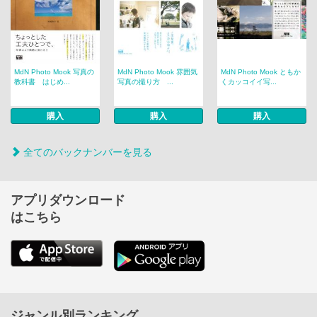
MdN Photo Mook 写真の
MdN Photo Mook 雰囲気
MdN Photo Mook ともか
教科書 はじめ...
写真の撮り方 ...
くカッコイイ写...
購入
購入
購入
全てのバックナンバーを見る
アプリダウンロード
はこちら
ジャンル別ランキング