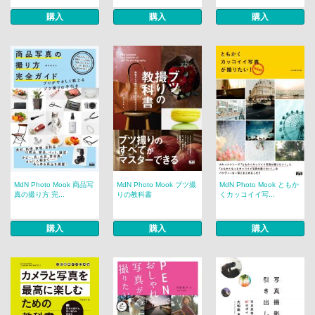
購入
購入
購入
MdN Photo Mook 商品写
MdN Photo Mook ブツ撮
MdN Photo Mook ともか
真の撮り方 完...
りの教科書
くカッコイイ写...
購入
購入
購入