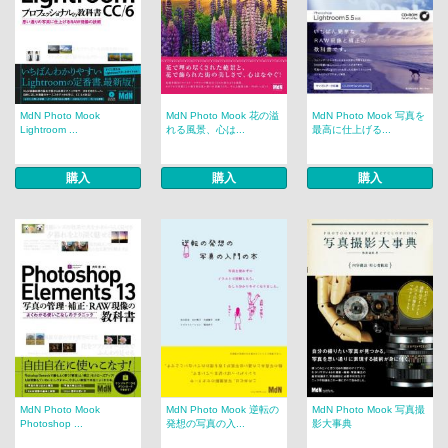
MdN Photo Mook
MdN Photo Mook 花の溢
MdN Photo Mook 写真を
Lightroom ...
れる風景、心は...
最高に仕上げる...
購入
購入
購入
MdN Photo Mook
MdN Photo Mook 逆転の
MdN Photo Mook 写真撮
Photoshop ...
発想の写真の入...
影大事典