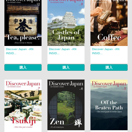
Discover Japan - AN
Discover Japan - AN
Discover Japan - AN
INSID...
INSID...
INSID...
購入
購入
購入