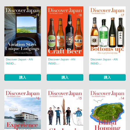
Discover Japan - AN
Discover Japan - AN
Discover Japan - AN
INSID...
INSID...
INSID...
購入
購入
購入