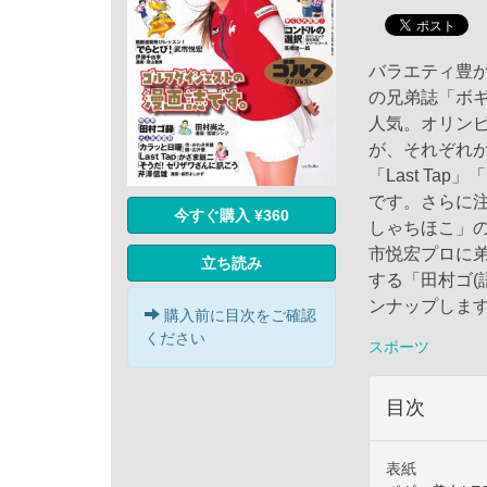
バラエティ豊
の兄弟誌「ボ
人気。オリンピ
が、それぞれが
「Last T
です。さらに
今すぐ購入 ¥360
しゃちほこ」
市悦宏プロに弟
立ち読み
する「田村ゴ(
ンナップしま
購入前に目次をご確認
ください
スポーツ
目次
表紙