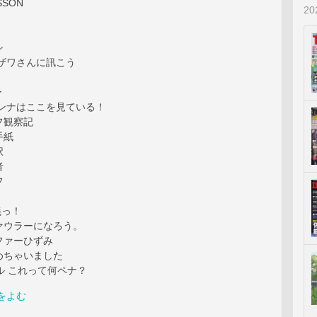
SON
2
シ
リザワさんに訊こう
ー
オンナはここを見ている！
フ観察記
手紙
択
者
フ
義っ！
ァウラーになろう。
ファーひずみ
めちゃいました
ル これって何ペナ？
をよむ