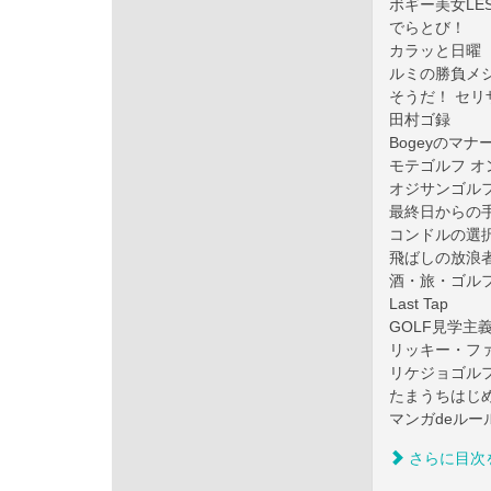
ボギー美女LES
でらとび！
カラッと日曜
ルミの勝負メ
そうだ！ セ
田村ゴ録
Bogeyのマナ
モテゴルフ 
オジサンゴル
最終日からの
コンドルの選
飛ばしの放浪
酒・旅・ゴル
Last Tap
GOLF見学主
リッキー・フ
リケジョゴル
たまうちはじ
マンガdeルー
さらに目次