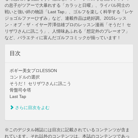
の息子がツアーで大暴れする「カラッと日曜」、ライバル同士の
戦いと強い絆の物語「Last Tap」、ゴルフを楽しく科学する「レケ
ジョゴルファーひずみ」など、連載作品は絶好調。2015レッス
ン・オブ・ザ・イヤー芹澤信雄プロのレッスン漫画「そうだ！ セ
リザワさんに訊こう」、人情味あふれる「想定外のプレーオフ」
など、バラエティに富んだゴルフコミックが揃っています！
目次
ボギー美女プロLESSON
コンドルの選択
そうだ！ セリザワさんに訊こう
骨盤司令塔
Last Tap
さらに目次をよむ
※このデジタル雑誌には目次に記載されているコンテンツが含ま
れています。それ以外のコンテンツは、本誌のコンテンツであっ