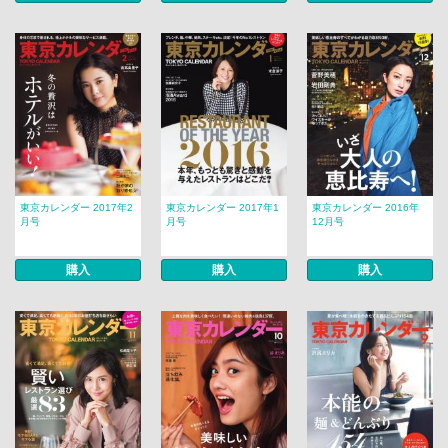
東京カレンダー 2017年2
東京カレンダー 2017年1
東京カレンダー 2016年
月号
月号
12月号
購入
購入
購入