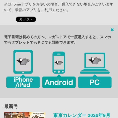
※Chromeアプリをお使いの場合、購入できない場合がございます
ので、最新のアプリをご利用ください。
電子書籍は初めての方へ。マガストアで一度購入すると、スマホ
でもタブレットでもＰＣでも閲覧できます。
最新号
東京カレンダー 2026年9月