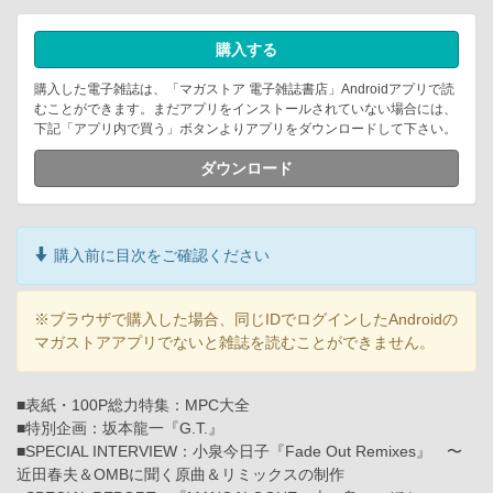
購入する
購入した電子雑誌は、「マガストア 電子雑誌書店」Androidアプリで読
むことができます。まだアプリをインストールされていない場合には、
下記「アプリ内で買う」ボタンよりアプリをダウンロードして下さい。
ダウンロード
購入前に目次をご確認ください
※ブラウザで購入した場合、同じIDでログインしたAndroidの
マガストアアプリでないと雑誌を読むことができません。
■表紙・100P総力特集：MPC大全
■特別企画：坂本龍一『G.T.』
■SPECIAL INTERVIEW：小泉今日子『Fade Out Remixes』 〜
近田春夫＆OMBに聞く原曲＆リミックスの制作