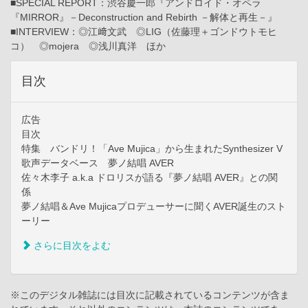
■SPECIAL REPORT：渋谷慶一郎『アンドロイド・オペラ
『MIRROR』－Deconstruction and Rebirth －解体と再生－』
■INTERVIEW：◎江﨑文武 ◎LIG（佐藤理＋ゴンドウトモヒ
コ） ◎mojera ◎浅川真洋 ほか
目次
広告
目次
特集 バンドリ！「Ave Mujica」から生まれたSynthesizer V
歌声データベース 夢ノ結唱 AVER
佐々木李子 a.k.a ドロリスが語る『夢ノ結唱 AVER』との関
係
夢ノ結唱＆Ave Mujicaプロデューサーに聞くAVER誕生のスト
ーリー
さらに目次をよむ
※このデジタル雑誌には目次に記載されているコンテンツが含ま