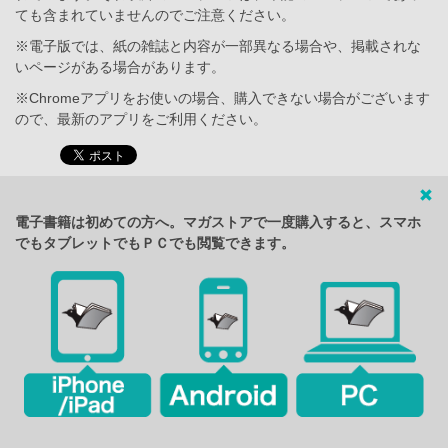
ても含まれていませんのでご注意ください。
※電子版では、紙の雑誌と内容が一部異なる場合や、掲載されな
いページがある場合があります。
※Chromeアプリをお使いの場合、購入できない場合がございます
ので、最新のアプリをご利用ください。
電子書籍は初めての方へ。マガストアで一度購入すると、スマホ
でもタブレットでもＰＣでも閲覧できます。