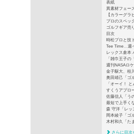
表紙
異素材フェー
【カラーグラビ
プロのスペッ
ゴルフギア売
目次
時松プロと技
Tee Time
レックス倉本 
「雑巾王子の
週刊NASAロ
金子駆大、桂
奥田靖己「ゴ
「オーイ！ と
すくうアプロ
佐藤信人「う
最短で上手く
森 守洋「レ
岡本綾子「ゴ
木村和久「た
さらに目次