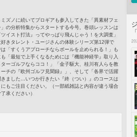
、ミズノに続いてプロギアも参入してきた「異素材フェ
ー」の分析特集からスタートする今号。巻頭レッスンは
『ツイスト打法』ってやっぱり飛んじゃう！を大調査」
2
好きタレント・ユージさんの体験シリーズ第12弾で
では「すくうアプローチならボールを止められる！」も
にも「最短で上手くなるためには『機能神経学』取り入
イターゴルフならココ！」「金子駆大、桂川有人らを教
コーチの『欧州ゴルフ見聞録』」、そして「各界で活躍
聞きました…いつか行きたい『終（つい）』のコースは
」にもご注目ください。（一部紙雑誌と内容が違う場合
ご了承ください）