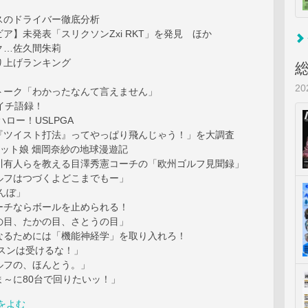
スのドライバー徹底分析
ア】未発表「スリクソンZxi RKT」を発見 ほか
ク…佐久間朱莉
り上げランキング
2
トーク「わかったなんて言えません」
…週イチ語録！
ハロー！USLPGA
『ツイスト打法』ってやっぱり飛んじゃう！」を大調査
ケット娘 畑岡奈紗の地球漫遊記
川有人らを教える目澤秀憲コーチの「欧州ゴルフ見聞録」
ルフはつづくよどこまでもー」
んぼ」
ーチならボールを止められる！
の目、たかの目、さとうの目」
なるためには「機能神経学」を取り入れろ！
ッスンは受けるな！」
ルフの、ほんとう。」
ま～に80台で回りたいッ！」
をよむ