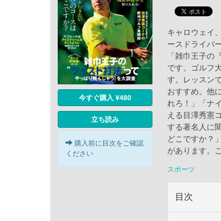
キャロウェイ
ースドライバ
「雑巾王子の
です。ゴルフ大
す。レッスン
おすすめ。他
今すぐ購入 ¥480
れろ！」「ナ
える目澤秀憲
立ち読み
する著名人に
どこですか？
購入前に目次をご確認
があります。
ください
スポーツ
目次